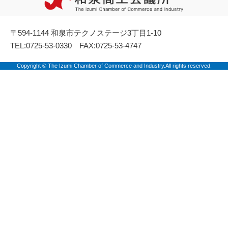
〒594-1144 和泉市テクノステージ3丁目1-10
TEL:0725-53-0330 FAX:0725-53-4747
Copyright © The Izumi Chamber of Commerce and Industry.All rights reserved.