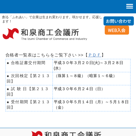
創る「ふれあい」で企業は生まれ変わります。咲かせます。応援し
ます！
合格者一覧表はこちらをご覧下さい >>【
ＰＤＦ
】
● 合格証書交付期間
平成３０年３月２０日(火)～３月２８日
(水）
● 次回検定【第２１３
（珠算１～８級）（暗算１～６級）
回】
● 試 験 日【第２１３
平成３０年６月２４日（日）
回】
● 受付期間【第２１３
平成３０年５月１４日（月）～５月１８日
回】
（金）