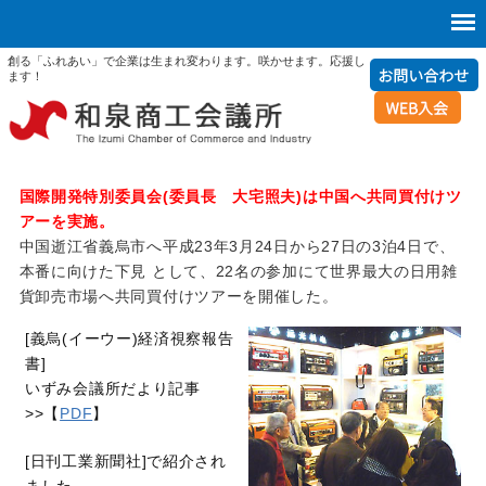
創る「ふれあい」で企業は生まれ変わります。咲かせます。応援し
ます！
国際開発特別委員会(委員長 大宅照夫)は中国へ共同買付けツ
アーを実施。
中国逝江省義烏市へ平成23年3月24日から27日の3泊4日で、
本番に向けた下見 として、22名の参加にて世界最大の日用雑
貨卸売市場へ共同買付けツアーを開催した。
[義烏(イーウー)経済視察報告
書]
いずみ会議所だより記事
>>【
PDF
】
[日刊工業新聞社]で紹介され