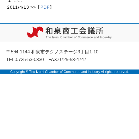
ました。
2011/4/13 >>【
PDF
】
〒594-1144 和泉市テクノステージ3丁目1-10
TEL:0725-53-0330 FAX:0725-53-4747
Copyright © The Izumi Chamber of Commerce and Industry.All rights reserved.