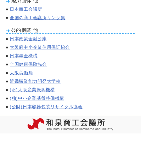
経済団体 他
●
日本商工会議所
●
全国の商工会議所リンク集
公的機関 他
●
日本政策金融公庫
●
大阪府中小企業信用保証協会
●
日本年金機構
●
全国健康保険協会
●
大阪労働局
●
近畿職業能力開発大学校
●
(財)大阪産業振興機構
●
(独)中小企業基盤整備機構
●
(公財)日本容器包装リサイクル協会