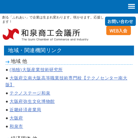
創る「ふれあい」で企業は生まれ変わります。咲かせます。応援し
ます！
地域・関連機関リンク
地域 他
●
(地独)大阪産業技術研究所
●
大阪府立南大阪高等職業技術専門校【テクノセンター南大
阪】
●
テクノステージ和泉
●
大阪府弥生文化博物館
●
近畿経済産業局
●
大阪府
●
和泉市