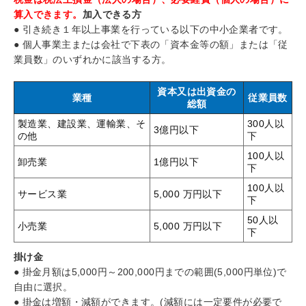
算入できます。
加入できる方
● 引き続き１年以上事業を行っている以下の中小企業者です。
● 個人事業主または会社で下表の「資本金等の額」または「従
業員数」のいずれかに該当する方。
資本又は出資金の
業種
従業員数
総額
製造業、建設業、運輸業、そ
300人以
3億円以下
の他
下
100人以
卸売業
1億円以下
下
100人以
サービス業
5,000 万円以下
下
50人以
小売業
5,000 万円以下
下
掛け金
● 掛金月額は5,000円～200,000円までの範囲(5,000円単位)で
自由に選択。
● 掛金は増額・減額ができます。(減額には一定要件が必要で