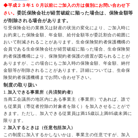
◆平成２３年１０月以前にご加入の方は個別にお問い合わせ下
委託保険会社が経営破綻に陥った場合は、保険金額等
さい。
が削除される場合があります。
引受保険会社の業務又は財産の状況の変化により、ご加入時に
お約束した保険金額、年金額、給付金額等が委託割合の範囲に
おいて削減されることがあります。生命保険契約者保護機構の
会員である生命保険会社が経営破綻に陥った場合、生命保険契
約者保護機構により、保険契約者保護の措置が図られることが
ありますが、この場合にもご加入時の保険金額、年金額、納付
金額等が削除されることがあります。詳細については、生命保
険契約者保護機構までお問い合わせ下さい。
制度の取り扱い
1.
加入できる事業所（共済契約者）
当商工会議所の地区内にある事業主（事業所）であれば、誰で
も従業員（専従者控除の対象者を除く）を加入させることがで
きます。ただし、加入できる従業員は満15歳以上満85歳未満に
限ります。
2.
加入するときは（任意包括加入）
この制度に加入するかしないかは、事業主の任意ですが、加入