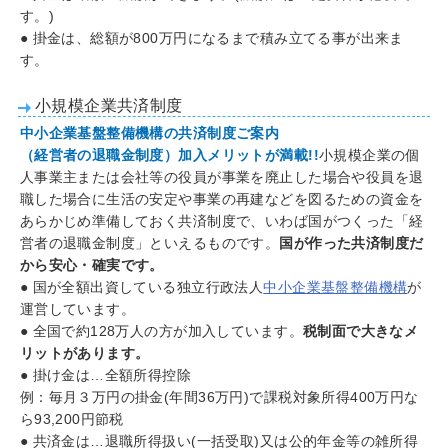
す。)
● 掛金は、総額が800万円になるまで積み立てる事が出来ま
す。
小規模企業共済制度
中小企業基盤整備機構の共済制度ご案内
（経営者の退職金制度）加入メリットが満載!!
小規模企業の個
人事業主または会社等の役員が事業を廃止した場合や役員を退
職した場合に生活の安定や事業の再建などを図るための資金を
あらかじめ準備しておく共済制度で、いわば国がつくった「経
営者の退職金制度」といえるものです。
国が作った共済制度だ
から安心・確実です。
● 国が全額出資している独立行政法人
中小企業基盤整備機構
が
運営しています。
● 全国で約128万人の方が加入しています。
税制面で大きなメ
リットがあります。
● 掛け金は…全額所得控除
例：毎月３万円の掛金(年間36万円)で課税対象所得400万円な
ら93,200円節税
● 共済金は…退職所得扱い(一括受取)又は公的年金等の雑所得