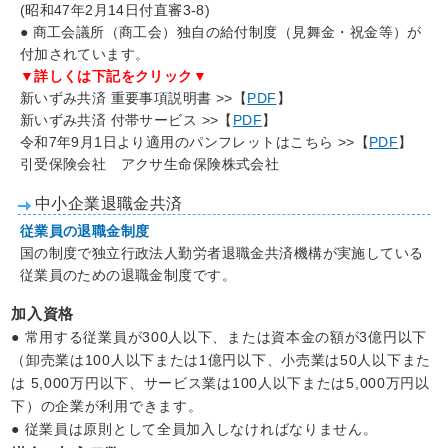
(昭和47年2月14日付直審3-8)
● 商工会議所（商工会）独自の給付制度（見舞金・祝金等）が
付加されています。
▼詳しくは下記をクリック▼
新いずみ共済 重要事項説明書 >>【
PDF
】
新いずみ共済 付帯サービス >>【
PDF
】
令和7年9月1日より適用のパンフレットはこちら >>【
PDF
】
引受保険会社 アクサ生命保険株式会社
中小企業退職金共済
従業員の退職金制度
国の制度で独立行政法人勤労者退職金共済機構が実施している
従業員のための退職金制度です。
加入資格
● 常用する従業員が300人以下、または資本金の額が3億円以下
（卸売業は100人以下または1億円以下、小売業は50人以下また
は 5,000万円以下、サービス業は100人以下または5,000万円以
下）の企業が利用できます。
● 従業員は原則として全員加入しなければなりません。