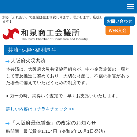
創る「ふれあい」で企業は生まれ変わります。咲かせます。応援し
ます！
共済･保険･福利厚生
大阪府火災共済
本共済は、大阪府火災共済協同組合が、中小企業施策の一環と
して普及推進に努めており、大切な財産に、不慮の損害があっ
た場合に備えていただくための制度です。
● 万一の時、納得いく査定で、早くお支払いいたします。
詳しい内容はコチラをチェック >>
「大阪府最低賃金」の改定のお知らせ
時間額 最低賃金1,114円（令和6年10月1日発効）