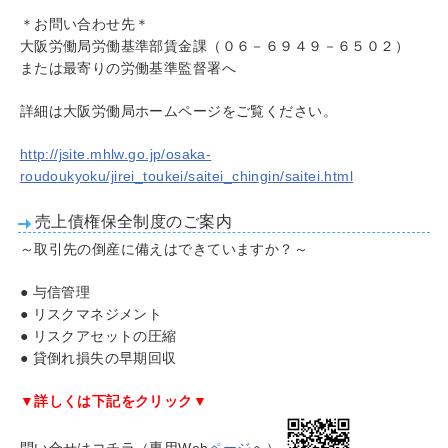
＊お問い合わせ先＊
大阪労働局労働基準部賃金課（０６－６９４９－６５０２）
または最寄りの労働基準監督署へ
詳細は大阪労働局ホームページをご覧ください。
http://jsite.mhlw.go.jp/osaka-
roudoukyoku/jirei_toukei/saitei_chingin/saitei.html
売上債権保全制度のご案内
～取引先の倒産に備えはできていますか？～
● 与信管理
● リスクマネジメント
● リスクアセットの圧縮
● 貸倒れ損失の早期回収
▼詳しくは下記をクリック▼