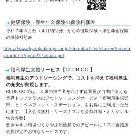
問い合せはコチラ（専用Web
ページ
へ）
健康保険・厚生年金保険の保険料額表
令和７年３月分（４月納付分）からの健康保険・厚生年金保険
の保険料額表
https://www.kyoukaikenpo.or.jp/~/media/Files/shared/hokenr
youritu/r7/ippan/27osaka.pdf
福利厚生支援サービス【
CLUB CCI
】
福利厚生のアウトソーシングで、コストを抑えて福利厚生
の充実が実現します。
CLUB CCIでは、人事の担当者を介さず従業員が自由に使える
業界トップクラスのアウトソーシングサービス「福利厚生倶楽
部」と「ベネフィット・ステーション」をお得にご利用いただ
けます。【入会金無料・リーズナブルな会費月額・オリジナル
特典多数】
働きやすい環境づくりや採用活動でのアピールに！商工会議所
会員限定のお得なサービスです。