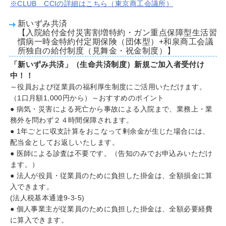
※CLUB CCIの詳細はこちら（東京商工会議所）
新いずみ共済
【入院給付金付災害割増特約・ガン重点保障型生活習
慣病一時金特約付定期保険（団体型）+和泉商工会議
所独自の給付制度（見舞金・祝金制度）】
「新いずみ共済」（生命共済制度）新規ご加入者受付け
中！！
～役員および従業員の福利厚生制度にご活用いただけます。
（1口月額1,000円から）～おすすめのポイント
● 病気・災害による死亡から事故による入院まで、業務上・業
務外を問わず２４時間保障されます。
● 1年ごとに収支計算をおこなって剰余金が生じた場合には、
配当金としてお返しいたします。
● 医師による診査は不要です。（告知のみでお申込みいただけ
ます。）
● 法人が役員・従業員のために負担した掛金は、全額損金に算
入できます。
(法人税基本通達9-3-5)
● 個人事業主が従業員のために負担した掛金は、全額必要経費
に算入できます。