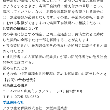
被共済者が退職したり、死亡したり、あるいは年金の支給を受
けようとするときは、当商工会議所に備え付けの書類にとって
請求してください。なお、退職金通算制度を希望される場合に
は、別途書類が必要となります。その他、事業所の移転・合併
における取扱ができますので当商工会議所へご相談ください。
6.
契約の解除について
次の事項に該当する場合、当商工会議所は、共済契約者と締結
した契約の全部または一部を解除することがあります。
● 共済契約者が、暴力関係者その他反社会的勢力に該当すると認
められたとき
● 被共済者（加入事業者の従業員）が暴力団関係者その他反社会
的勢力に該当すると
認められたとき
● その他、特定退職金共済規程に定める解除事由に該当したとき
【お問い合わせ先】
和泉商工会議所
〒594-1144 和泉市テクノステージ3丁目1番10号
ＴＥＬ:0725-53-0330
委託保険会社
アクサ生命保険株式会社 大阪南営業所