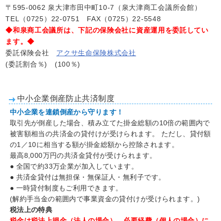
〒595-0062 泉大津市田中町10-7（泉大津商工会議所会館）
TEL（0725）22-0751 FAX（0725）22-5548
◆和泉商工会議所は、下記の保険会社に資産運用を委託してい
ます。◆
委託保険会社
アクサ生命保険株式会社
(委託割合％) (100％)
中小企業倒産防止共済制度
中小企業を連鎖倒産から守ります！
取引先が倒産した場合、積み立てた掛金総額の10倍の範囲内で
被害額相当の共済金の貸付けが受けられます。 ただし、貸付額
の1／10に相当する額が掛金総額から控除されます。
最高8,000万円の共済金貸付が受けられます。
● 全国で約33万企業が加入しています。
● 共済金貸付は無担保・無保証人・無利子です。
● 一時貸付制度もご利用できます。
(解約手当金の範囲内で事業資金の貸付けが受けられます。)
税法上の特典
税金は税法上損金（法人の場合）、必要経費（個人の場合）に