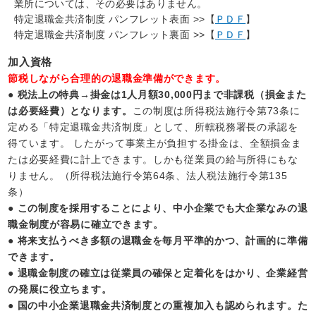
業所については、その必要はありません。
特定退職金共済制度 パンフレット表面 >>【
ＰＤＦ
】
特定退職金共済制度 パンフレット裏面 >>【
ＰＤＦ
】
加入資格
節税しながら合理的の退職金準備ができます。
● 税法上の特典→掛金は1人月額30,000円まで非課税（損金また
は必要経費）となります。
この制度は所得税法施行令第73条に
定める「特定退職金共済制度」として、所轄税務署長の承認を
得ています。 したがって事業主が負担する掛金は、全額損金ま
たは必要経費に計上できます。しかも従業員の給与所得にもな
りません。（所得税法施行令第64条、法人税法施行令第135
条）
● この制度を採用することにより、中小企業でも大企業なみの退
職金制度が容易に確立できます。
● 将来支払うべき多額の退職金を毎月平準的かつ、計画的に準備
できます。
● 退職金制度の確立は従業員の確保と定着化をはかり、企業経営
の発展に役立ちます。
● 国の中小企業退職金共済制度との重複加入も認められます。た