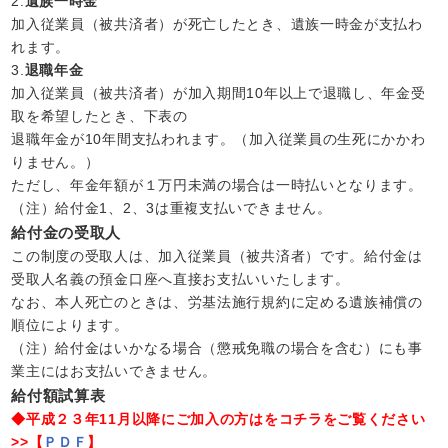
2.
遺族一時金
加入従業員（被共済者）が死亡したとき、遺族一時金が支払わ
れます。
3.
退職年金
加入従業員（被共済者）が加入期間10年以上で退職し、年金受
取を希望したとき、下表の
退職年金が10年間支払われます。（加入従業員の生死にかかわ
りません。）
ただし、年金年額が１万円未満の場合は一時払いとなります。
（注）給付金1、2、3は重複支払いできません。
給付金の受取人
この制度の受取人は、加入従業員（被共済者）です。給付金は
受取人名義の預金口座へ直接お支払いいたします。
なお、本人死亡のときは、労基法施行規約に定める遺族補償の
順位によります。
（注）給付金はいかなる場合（懲戒免職の場合を含む）にも事
業主にはお支払いできません。
給付額試算表
◆平成２３年11月以降にご加入の方はをコチラをご覧ください
>>【
ＰＤＦ
】