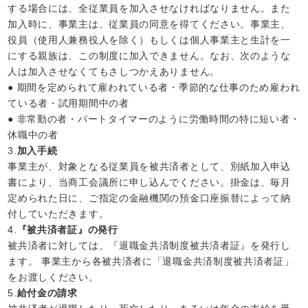
する場合には、全従業員を加入させなければなりません。また
加入時に、事業主は、従業員の同意を得てください。事業主、
役員（使用人兼務役人を除く）もしくは個人事業主と生計を一
にする親族は、この制度に加入できません。なお、次のような
人は加入させなくてもさしつかえありません。
● 期間を定められて雇われている者・季節的な仕事のため雇われ
ている者・試用期間中の者
● 非常勤の者・パートタイマーのように労働時間の特に短い者・
休職中の者
3.
加入手続
事業主が、対象となる従業員を被共済者として、別紙加入申込
書により、当商工会議所に申し込んでください。掛金は、毎月
定められた日に、ご指定の金融機関の預金口座振替によって納
付していただきます。
4.
『被共済者証』の発行
被共済者に対しては、『退職金共済制度被共済者証』を発行し
ます。 事業主から各被共済者に「退職金共済制度被共済者証」
をお渡しください。
5.
給付金の請求