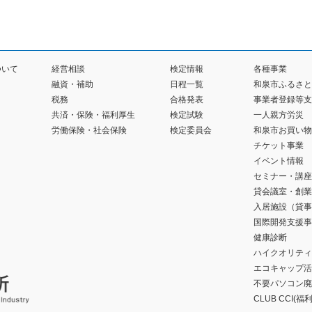
ついて
経営相談
検定情報
各種事業
融資・補助
日程一覧
和泉市ふるさと
税務
合格発表
事業者登録等支
共済・保険・福利厚生
検定試験
一人親方労災
労働保険・社会保険
検定委員会
和泉市お買い物
チケット事業
イベント情報
セミナー・講座
貸会議室・創業
入居施設（貸事
国際開発支援事
健康診断
ハイクオリティ
エコキャップ活
不要パソコン廃
CLUB CCI(