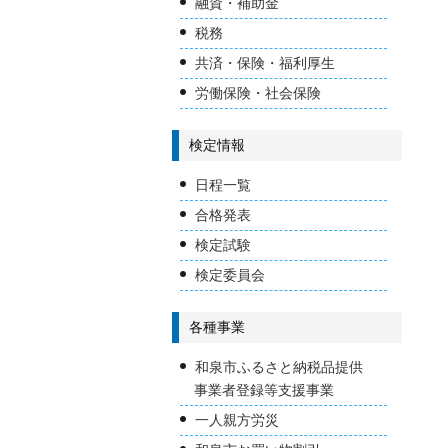
融資・補助金
税務
共済・保険・福利厚生
労働保険・社会保険
検定情報
日程一覧
合格発表
検定試験
検定委員会
各種事業
和泉市ふるさと納税品提供
事業者登録等支援事業
一人親方労災