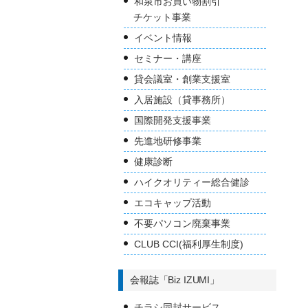
和泉市お買い物割引
チケット事業
イベント情報
セミナー・講座
貸会議室・創業支援室
入居施設（貸事務所）
国際開発支援事業
先進地研修事業
健康診断
ハイクオリティー総合健診
エコキャップ活動
不要パソコン廃棄事業
CLUB CCI(福利厚生制度)
会報誌「Biz IZUMI」
チラシ同封サービス