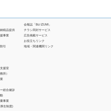
会報誌「Biz IZUMI」
納税品提供
チラシ同封サービス
援事業
広告掲載サービス
お役立ちリンク
割引
地域・関連機関リンク
支援室
務所）
業
ー総合健診
動
棄事業
福利厚生制度)