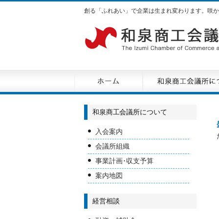
創る「ふれあい」で企業は生まれ変わります。咲か
和泉商工会議所について
入会案内
会議所組織
事業計画･収支予算
案内地図
経営相談