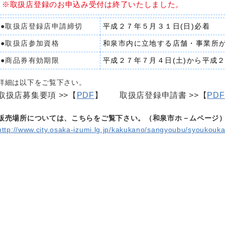
※取扱店登録のお申込み受付は終了いたしました。
●取扱店登録店申請締切
平成２７年５月３１日(日)必着
●取扱店参加資格
和泉市内に立地する店舗・事業所
●商品券有効期限
平成２７年７月４日(土)から平成２
詳細は以下をご覧下さい。
取扱店募集要項 >>【
PDF
】 取扱店登録申請書 >>【
PDF
販売場所については、こちらをご覧下さい。（和泉市ホ－ムページ
http://www.city.osaka-izumi.lg.jp/kakukano/sangyoubu/syoukou