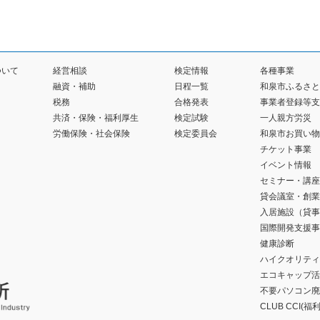
ついて
経営相談
検定情報
各種事業
融資・補助
日程一覧
和泉市ふるさと
税務
合格発表
事業者登録等支
共済・保険・福利厚生
検定試験
一人親方労災
労働保険・社会保険
検定委員会
和泉市お買い物
チケット事業
イベント情報
セミナー・講座
貸会議室・創業
入居施設（貸事
国際開発支援事
健康診断
ハイクオリティ
エコキャップ活
不要パソコン廃
CLUB CCI(