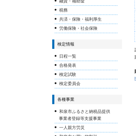
融資・補助金
税務
共済・保険・福利厚生
労働保険・社会保険
検定情報
日程一覧
合格発表
検定試験
検定委員会
各種事業
和泉市ふるさと納税品提供
事業者登録等支援事業
一人親方労災