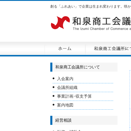
創る「ふれあい」で企業は生まれ変わります。咲か
和泉商工会議所について
入会案内
会議所組織
事業計画･収支予算
案内地図
経営相談