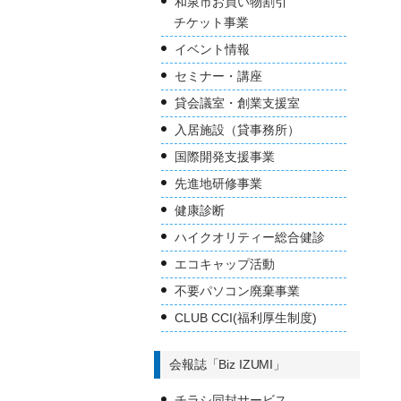
和泉市お買い物割引
チケット事業
イベント情報
セミナー・講座
貸会議室・創業支援室
入居施設（貸事務所）
国際開発支援事業
先進地研修事業
健康診断
ハイクオリティー総合健診
エコキャップ活動
不要パソコン廃棄事業
CLUB CCI(福利厚生制度)
会報誌「Biz IZUMI」
チラシ同封サービス