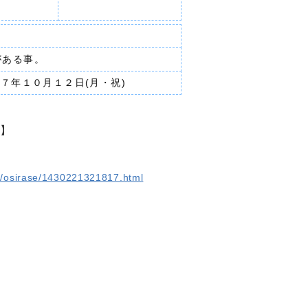
がある事。
７年１０月１２日(月・祝)
】
）
ka/osirase/1430221321817.html