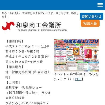
創る「ふれあい」で企業は生まれ変わります。咲かせます。応援し
ます！
【開催日時】
平成２７年１０月２４日(土)午
前９時５０分~午後５時
平成２７年１０月２５日(日)午
前１０時００分~午後４時
【開催場所】
池上曽根史跡公園（和泉市池上
イベント内容の詳細はこちらを
町）
チェック >>【
PDF
】
【出演者】
瀬川瑛子 他 歌謡ショー
（10月25日午後１時～）ラジオ
大阪公開録音
水谷ひろしのOSAKA歌謡ウェ