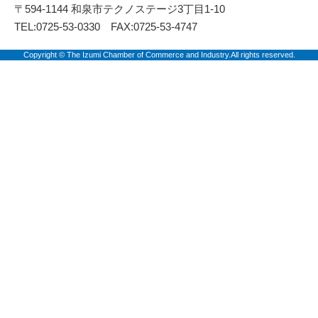
〒594-1144 和泉市テクノステージ3丁目1-10
TEL:0725-53-0330 FAX:0725-53-4747
Copyright © The Izumi Chamber of Commerce and Industry.All rights reserved.