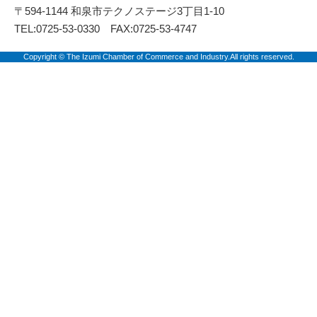
〒594-1144 和泉市テクノステージ3丁目1-10
TEL:0725-53-0330 FAX:0725-53-4747
Copyright © The Izumi Chamber of Commerce and Industry.All rights reserved.