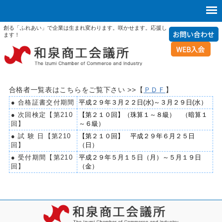
創る「ふれあい」で企業は生まれ変わります。咲かせます。応援し
ます！
合格者一覧表はこちらをご覧下さい >>【
ＰＤＦ
】
● 合格証書交付期間
平成２９年３月２２日(水)～３月２９日(水）
● 次回検定【第210
【第２１０回】（珠算１～８級） （暗算１
回】
～６級）
● 試 験 日【第210
【第２１０回】 平成２９年６月２５日
回】
（日）
● 受付期間【第210
平成２９年５月１５日（月）～５月１９日
回】
（金）