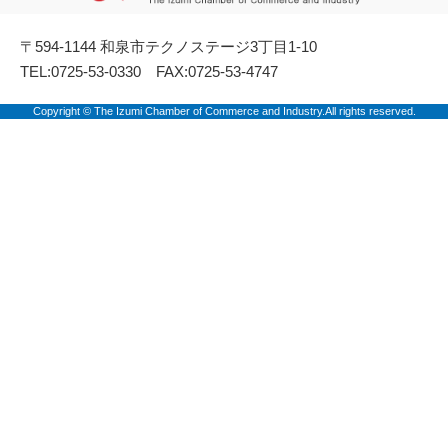
〒594-1144 和泉市テクノステージ3丁目1-10
TEL:0725-53-0330 FAX:0725-53-4747
Copyright © The Izumi Chamber of Commerce and Industry.All rights reserved.