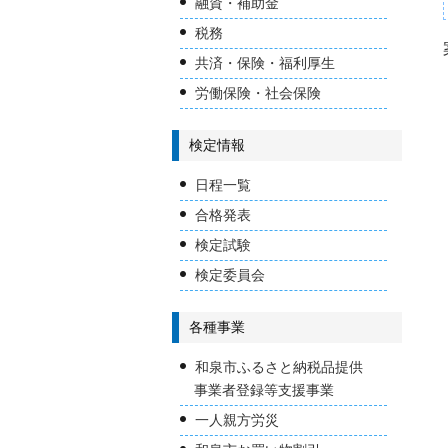
融資・補助金
税務
共済・保険・福利厚生
労働保険・社会保険
検定情報
日程一覧
合格発表
検定試験
検定委員会
各種事業
和泉市ふるさと納税品提供
事業者登録等支援事業
一人親方労災