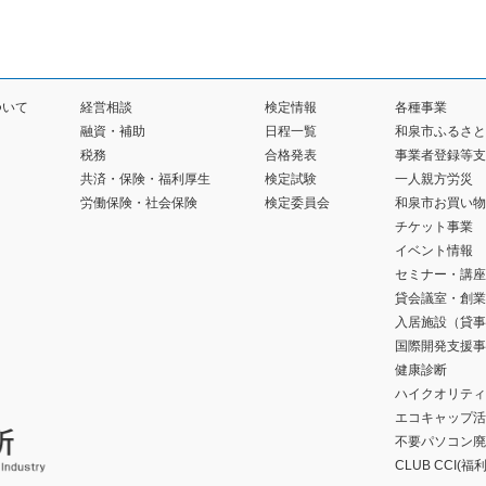
ついて
経営相談
検定情報
各種事業
融資・補助
日程一覧
和泉市ふるさと
税務
合格発表
事業者登録等支
共済・保険・福利厚生
検定試験
一人親方労災
労働保険・社会保険
検定委員会
和泉市お買い物
チケット事業
イベント情報
セミナー・講座
貸会議室・創業
入居施設（貸事
国際開発支援事
健康診断
ハイクオリティ
エコキャップ活
不要パソコン廃
CLUB CCI(