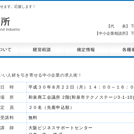
せます。応援します！
【代 表】 TE
【中小企業相談所】 TE
いい人材を引き寄せる中小企業の求人術！
日 時
平成３０年８月２２日（月）１４：００～１６：
場 所
和泉商工会議所 2階(和泉市テクノステージ3-1-10
定 員
２０名（先着申込順）
受講料
無料
講 師
大阪ビジネスサポートセンター