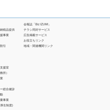
会報誌「Biz IZUMI」
納税品提供
チラシ同封サービス
援事業
広告掲載サービス
お役立ちリンク
割引
地域・関連機関リンク
支援室
務所）
業
ー総合健診
動
棄事業
福利厚生制度)