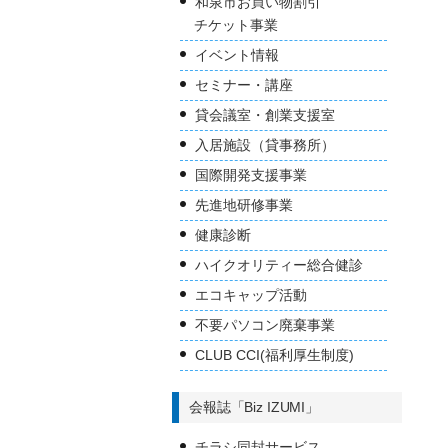
和泉市お買い物割引
チケット事業
イベント情報
セミナー・講座
貸会議室・創業支援室
入居施設（貸事務所）
国際開発支援事業
先進地研修事業
健康診断
ハイクオリティー総合健診
エコキャップ活動
不要パソコン廃棄事業
CLUB CCI(福利厚生制度)
会報誌「Biz IZUMI」
チラシ同封サービス