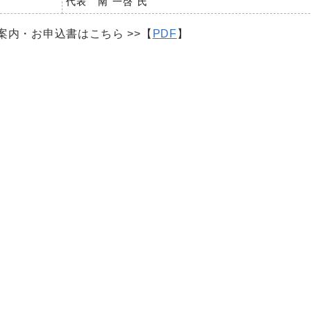
代表 南 一啓 氏
案内・お申込書はこちら >>【
PDF
】