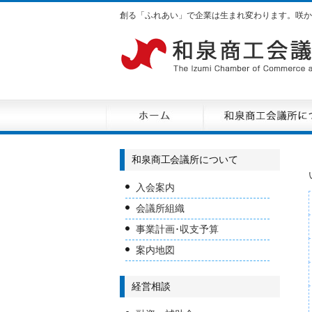
創る「ふれあい」で企業は生まれ変わります。咲か
和泉商工会議所について
入会案内
会議所組織
事業計画･収支予算
案内地図
経営相談