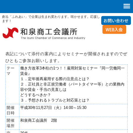
創る「ふれあい」で企業は生まれ変わります。咲かせます。応援し
ます！
表記について添付の案内によりセミナーが開催されますのでぜ
ひともご参加お願いします。
テー
働き方改革3本柱の1つ！！雇用対策セミナー『同一労働同一
マ
賃金』
１．定年後再雇用する際の注意点とは？
２．正社員と非正規労働者（パートタイマー等）との業務内
容や賃金・手当の見直しは
どうするべきか？
３．予想されるトラブルと対応策とは？
開催
平成30年11月27日（火）14:00～15:30
日時
開催
和泉商工会議所 2階
場所