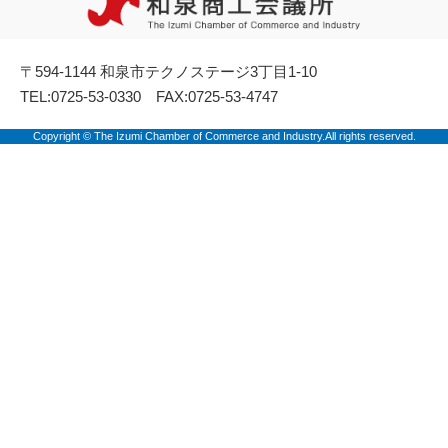
〒594-1144 和泉市テクノステージ3丁目1-10
TEL:0725-53-0330 FAX:0725-53-4747
Copyright © The Izumi Chamber of Commerce and Industry.All rights reserved.