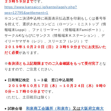
２３時５９分まで
です。
https://www.kansaicci.jp/kentei/apply.php?
seq=12795&settlement=1
※コンビニ決済申込時に画面表示払込票を印刷もしくは番号等
を控えて、選択されたコンビニ（ローソン・ミニストップ（情
報端末Loppi）、ファミリーマート（情報端末Famiポート）、
サークルKならびにサンクス（情報端末Ｋステーション）、デ
イリーヤマザキ（レジ）、スリーエフ（レジ））で
２０１９年１０月２０日（日）２３時５９分までにお支払いた
だく必要
があります。
※
各決済とも上記期限までのご入金確認をもって受付完了
とな
りますので、ご注意ください。
● 日商簿記検定 １～３級 窓口申込期間
２０１９年１０月１７日（木）～１０月２４日（木）９時０
０分～１７時００分まで
です。
（ただし、土日祝日は除く）
和泉商工会議所（和泉市）
又は
大阪府立南大
● 試験会場