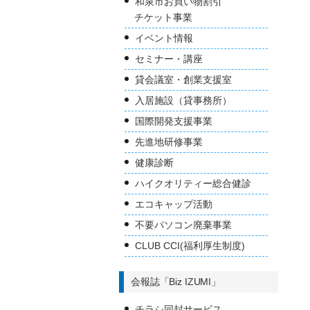
和泉市お買い物割引
チケット事業
イベント情報
セミナー・講座
貸会議室・創業支援室
入居施設（貸事務所）
国際開発支援事業
先進地研修事業
健康診断
ハイクオリティー総合健診
エコキャップ活動
不要パソコン廃棄事業
CLUB CCI(福利厚生制度)
会報誌「Biz IZUMI」
チラシ同封サービス