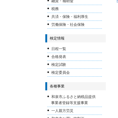
融資・補助金
税務
共済・保険・福利厚生
労働保険・社会保険
検定情報
日程一覧
合格発表
検定試験
検定委員会
各種事業
和泉市ふるさと納税品提供
事業者登録等支援事業
一人親方労災