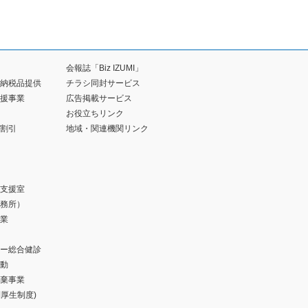
会報誌「Biz IZUMI」
納税品提供
チラシ同封サービス
援事業
広告掲載サービス
お役立ちリンク
割引
地域・関連機関リンク
支援室
務所）
業
ー総合健診
動
棄事業
福利厚生制度)