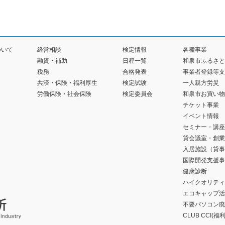
ついて
経営相談
検定情報
各種事業
融資・補助
日程一覧
和泉市ふるさと
税務
合格発表
事業者登録等支
共済・保険・福利厚生
検定試験
一人親方労災
労働保険・社会保険
検定委員会
和泉市お買い物
チケット事業
イベント情報
セミナー・講座
貸会議室・創業
入居施設（貸事
国際開発支援事
健康診断
ハイクオリティ
エコキャップ活
不要パソコン廃
CLUB CCI(