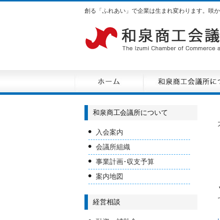
創る「ふれあい」で企業は生まれ変わります。咲か
和泉商工会議所について
入会案内
会議所組織
事業計画･収支予算
案内地図
経営相談