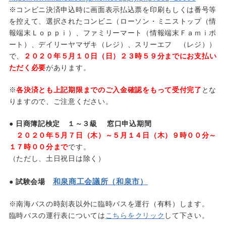
※コンビニ決済申込時に画面表示払込票を印刷もしくは番号等
を控えて、選択されたコンビニ（ローソン・ミニストップ（情
報端末Ｌｏｐｐｉ）、ファミリーマート（情報端末Ｆａｍｉポ
ート）、デイリーヤマザキ（レジ）、スリーエフ （レジ））
で、
２０２０年５月１０日（日）２３時５９分までにお支払い
ただく必要
があります。
※
各決済とも上記期限までのご入金確認をもって受付完了
とな
りますので、ご注意ください。
● 日商簿記検定 １～３級 窓口申込期間
２０２０年５月７日（木）～５月１４日（木）９時００分～
１７時００分まで
です。
（ただし、土日祝日は除く）
和泉商工会議所（和泉市）
● 試験会場
※南海バスの時刻表以外に臨時バスを運行（有料）します。
臨時バスの運行表については
こちらをクリック
して下さい。