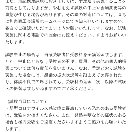
また、簿記検定試験におきましては、予定通り実施することを
前提としておりますが、やむをえず試験の中止や会場変更等の
事態が生じる場合があります。その際の対応については、直ち
に和泉商工会議所ホームページにてお知らせいたしますので、
各自でご確認いただきますようお願いいたします。なお、試験
実施に関する電話での照会はお控えくださいますようお願いい
たします。
試験中止の場合は、当該受験者に受験料を全額返金致します。
ただし中止にともなう受験者の不便、費用、その他の個人的損
害については何ら責任を負いません。なお、予定どおり試験を
実施した場合には、感染の拡大状況等を踏まえて欠席された
り、体調不良で欠席されても、受験料の返金、次回以降の試験
への振替は致しかねますのでご了承ください。
（試験当日について）
・新型コロナウイルス感染症に罹患している恐れのある受験者
は、受験をお控えください。また、発熱や咳などの症状のある
場合も極力受験をご遠慮くださいますようご協力をお願いいた
します。