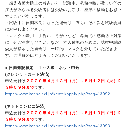
・感染者拡大防止の観点から、試験中、発熱や咳が激しい等の
症状がみられる受験者には受験のお断り、座席の移動をお願い
することがあります。
・試験中に体調不良になった場合は、直ちにその旨を試験委員
にお申し出ください。
・マスクの着用、手洗い、うがいなど、各自での感染防止対策
に十分ご注意ください。なお、本人確認のために、試験中試験
委員が指示した場合は、一時的にマスクを外していただきま
す。ご理解のほどよろしくお願いいたします。
● 日商簿記検定 １～３級 ネット申込
(クレジットカード決済)
申込受付は
２０２０年４月１３日（月）～５月１２日（火）２
３時５９分まで
です。
https://www.kansaicci.jp/kentei/apply.php?seq=13092
(ネットコンビニ決済)
申込受付は
２０２０年４月１３日（月）～５月１０日（日）２
３時５９分まで
です。
https://www.kansaicci.jp/kentei/apply.php?seq=13093