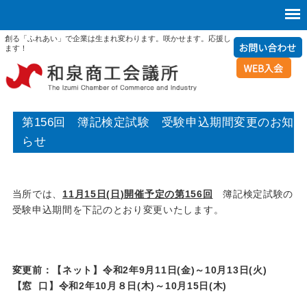
創る「ふれあい」で企業は生まれ変わります。咲かせます。応援し
ます！
第156回 簿記検定試験 受験申込期間変更のお知
らせ
当所では、
11
月
15
日
(
日
)
開催予定の第
156
回
簿記検定試験の
受験申込期間を下記のとおり変更いたします。
変更前：【ネット】令和
2
年
9
月
11
日
(
金
)
～
10
月
13
日
(
火
)
【窓 口】令和2年10月８日(木)～10月15日(木)