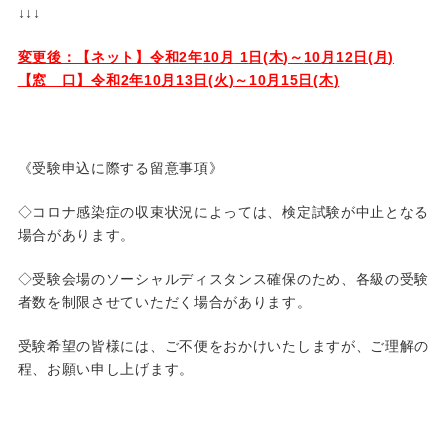
↓↓↓
変更後：【ネット】令和
2
年
10
月
1
日
(
木
)
～
10
月
12
日
(
月
)
【窓 口】令和
2
年
10
月
13
日
(
火
)
～
10
月
15
日
(
木
)
《受験申込に際する留意事項》
◇コロナ感染症の収束状況によっては、検定試験が中止となる
場合があります。
◇受験会場のソーシャルディスタンス確保のため、各級の受験
者数を制限させていただく場合があります。
受験希望の皆様には、ご不便をおかけいたしますが、ご理解の
程、お願い申し上げます。