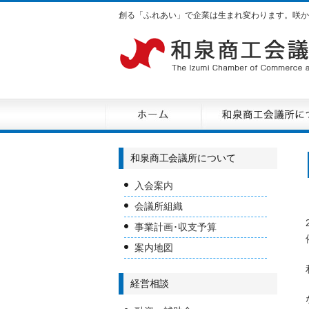
創る「ふれあい」で企業は生まれ変わります。咲か
和泉商工会議所について
入会案内
会議所組織
事業計画･収支予算
案内地図
経営相談