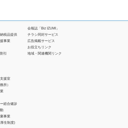
会報誌「Biz IZUMI」
納税品提供
チラシ同封サービス
援事業
広告掲載サービス
お役立ちリンク
割引
地域・関連機関リンク
支援室
務所）
業
ー総合健診
動
棄事業
福利厚生制度)