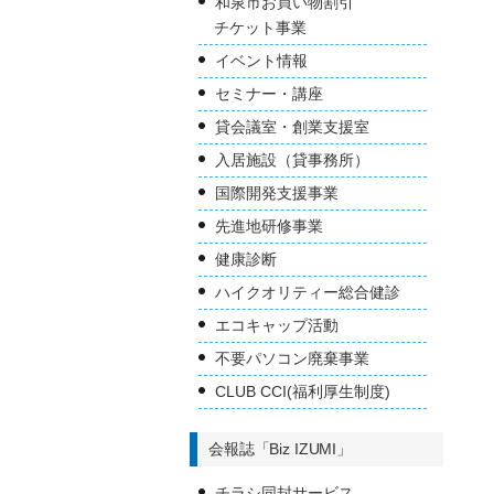
和泉市お買い物割引
チケット事業
イベント情報
セミナー・講座
貸会議室・創業支援室
入居施設（貸事務所）
国際開発支援事業
先進地研修事業
健康診断
ハイクオリティー総合健診
エコキャップ活動
不要パソコン廃棄事業
CLUB CCI(福利厚生制度)
会報誌「Biz IZUMI」
チラシ同封サービス