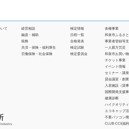
ついて
経営相談
検定情報
各種事業
融資・補助
日程一覧
和泉市ふるさと
税務
合格発表
事業者登録等支
共済・保険・福利厚生
検定試験
一人親方労災
労働保険・社会保険
検定委員会
和泉市お買い物
チケット事業
イベント情報
セミナー・講座
貸会議室・創業
入居施設（貸事
国際開発支援事
健康診断
ハイクオリティ
エコキャップ活
不要パソコン廃
CLUB CCI(