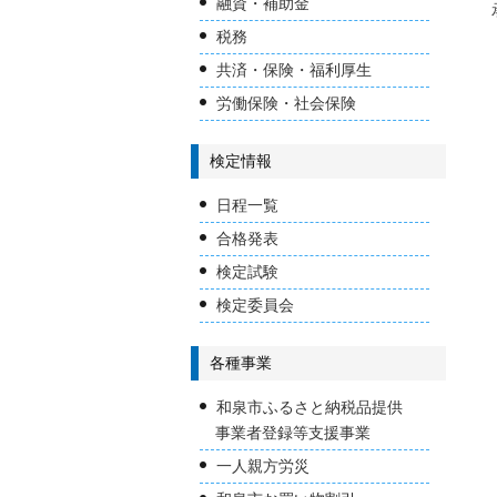
融資・補助金
税務
共済・保険・福利厚生
労働保険・社会保険
検定情報
日程一覧
合格発表
検定試験
検定委員会
各種事業
和泉市ふるさと納税品提供
事業者登録等支援事業
一人親方労災