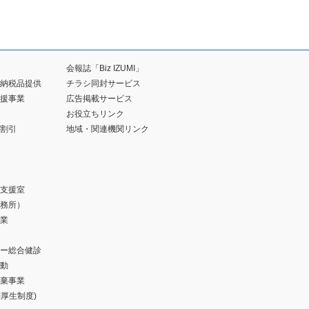
会報誌「Biz IZUMI」
納税品提供
チラシ同封サービス
援事業
広告掲載サービス
お役立ちリンク
割引
地域・関連機関リンク
支援室
務所）
業
ー総合健診
動
棄事業
福利厚生制度)