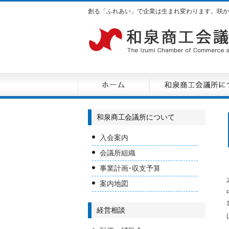
創る「ふれあい」で企業は生まれ変わります。咲か
和泉商工会議所について
入会案内
会議所組織
事業計画･収支予算
案内地図
経営相談