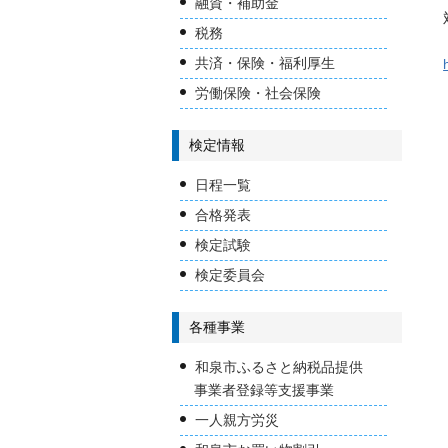
融資・補助金
税務
共済・保険・福利厚生
労働保険・社会保険
検定情報
日程一覧
合格発表
検定試験
検定委員会
各種事業
和泉市ふるさと納税品提供
事業者登録等支援事業
一人親方労災