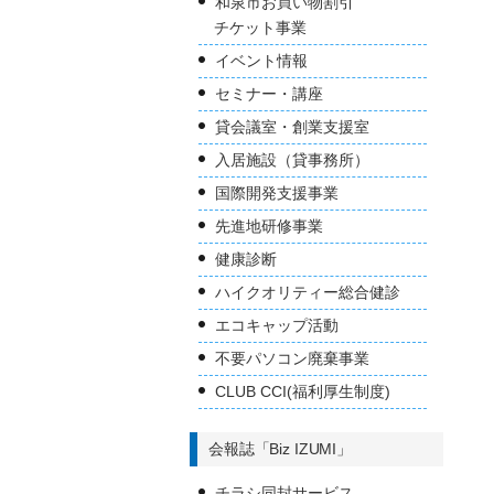
和泉市お買い物割引
チケット事業
イベント情報
セミナー・講座
貸会議室・創業支援室
入居施設（貸事務所）
国際開発支援事業
先進地研修事業
健康診断
ハイクオリティー総合健診
エコキャップ活動
不要パソコン廃棄事業
CLUB CCI(福利厚生制度)
会報誌「Biz IZUMI」
チラシ同封サービス