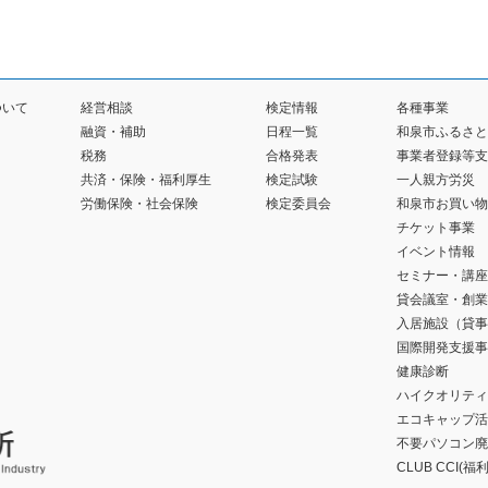
ついて
経営相談
検定情報
各種事業
融資・補助
日程一覧
和泉市ふるさと
税務
合格発表
事業者登録等支
共済・保険・福利厚生
検定試験
一人親方労災
労働保険・社会保険
検定委員会
和泉市お買い物
チケット事業
イベント情報
セミナー・講座
貸会議室・創業
入居施設（貸事
国際開発支援事
健康診断
ハイクオリティ
エコキャップ活
不要パソコン廃
CLUB CCI(