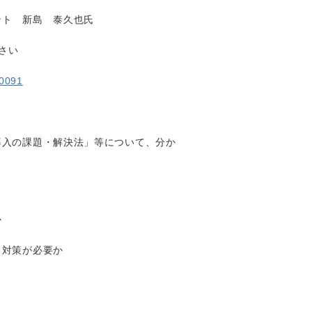
ト 新島 泰久也氏
さい
40091
導入の課題・解決法」等について、分か
か
ィ対策が必要か