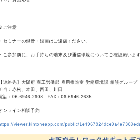
※ご注意
・セミナーの録音・録画はご遠慮ください。
・ご参加前に、お手持ちの端末及び通信環境についてご確認願いま
【連絡先】大阪府 商工労働部 雇用推進室 労働環境課 相談グループ
担当：赤松、本田、西田、川田
電話：06-6946-2608 FAX：06-6946-2635
オンライン相談予約
https://viewer.kintoneapp.com/public/1e4967824dce9a4e7389ed