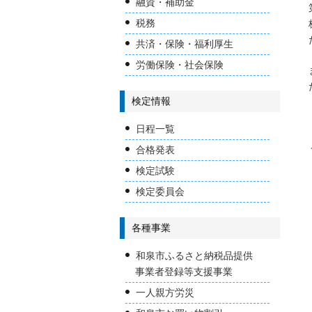
融資・補助金
税務
共済・保険・福利厚生
労働保険・社会保険
検定情報
日程一覧
合格発表
検定試験
検定委員会
各種事業
和泉市ふるさと納税品提供
事業者登録等支援事業
一人親方労災