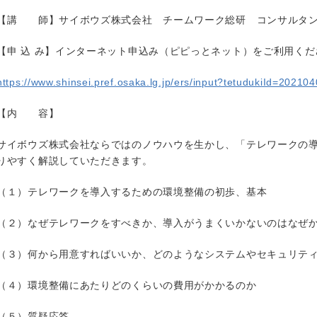
【講 師】サイボウズ株式会社 チームワーク総研 コンサルタン
【申 込 み】インターネット申込み（ピピっとネット）をご利用くだ
https://www.shinsei.pref.osaka.lg.jp/ers/input?tetudukiId=20210
【内 容】
サイボウズ株式会社ならではのノウハウを生かし、「テレワークの
りやすく解説していただきます。
（１）テレワークを導入するための環境整備の初歩、基本
（２）なぜテレワークをすべきか、導入がうまくいかないのはなぜ
（３）何から用意すればいいか、どのようなシステムやセキュリテ
（４）環境整備にあたりどのくらいの費用がかかるのか
（５）質疑応答