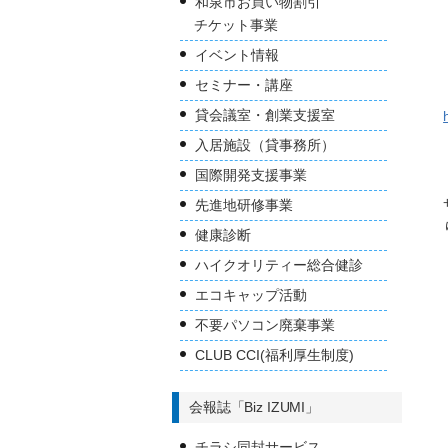
和泉市お買い物割引
チケット事業
イベント情報
セミナー・講座
貸会議室・創業支援室
入居施設（貸事務所）
国際開発支援事業
先進地研修事業
健康診断
ハイクオリティー総合健診
エコキャップ活動
不要パソコン廃棄事業
CLUB CCI(福利厚生制度)
会報誌「Biz IZUMI」
チラシ同封サービス