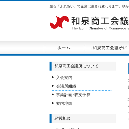
創る「ふれあい」で企業は生まれ変わります。咲か
和泉商工会議所について
入会案内
会議所組織
事業計画･収支予算
案内地図
経営相談