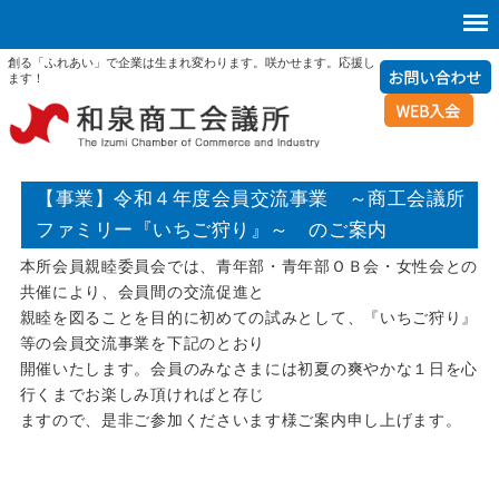
創る「ふれあい」で企業は生まれ変わります。咲かせます。応援し
ます！
【事業】令和４年度会員交流事業 ～商工会議所
ファミリー『いちご狩り』～ のご案内
本所会員親睦委員会では、青年部・青年部ＯＢ会・女性会との
共催により、会員間の交流促進と
親睦を図ることを目的に初めての試みとして、『いちご狩り』
等の会員交流事業を下記のとおり
開催いたします。会員のみなさまには初夏の爽やかな１日を心
行くまでお楽しみ頂ければと存じ
ますので、是非ご参加くださいます様ご案内申し上げます。