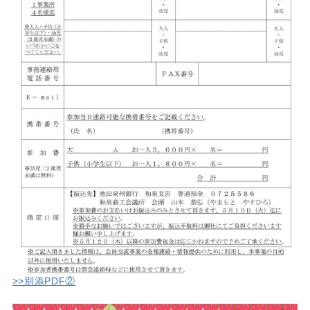
>>別添PDF②