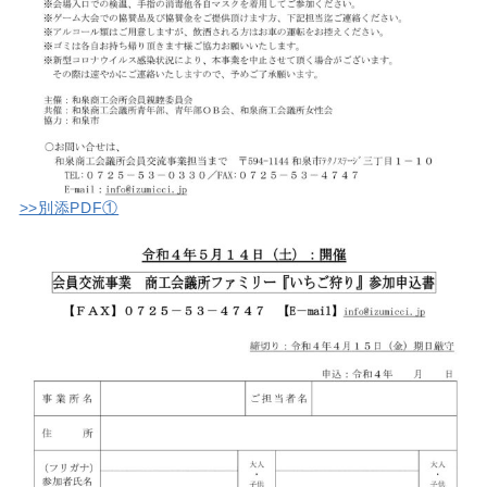
>>別添PDF①