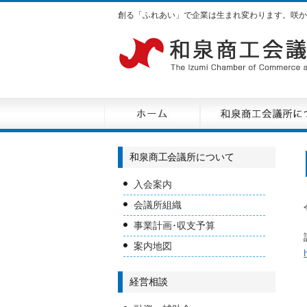
創る「ふれあい」で企業は生まれ変わります。咲か
和泉商工会議所について
入会案内
会議所組織
事業計画･収支予算
案内地図
経営相談