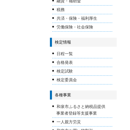
融資・補助金
税務
共済・保険・福利厚生
労働保険・社会保険
検定情報
日程一覧
合格発表
検定試験
検定委員会
各種事業
和泉市ふるさと納税品提供
事業者登録等支援事業
一人親方労災