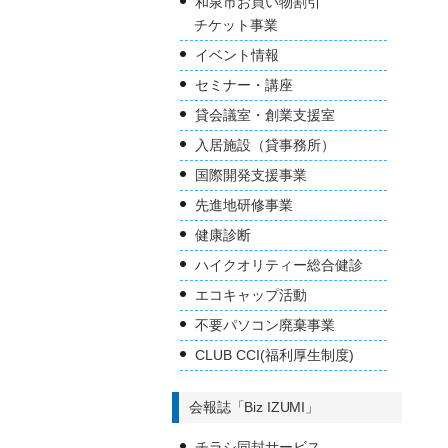
和泉市お買い物割引
チケット事業
イベント情報
セミナー・講座
貸会議室・創業支援室
入居施設（貸事務所）
国際開発支援事業
先進地研修事業
健康診断
ハイクオリティー総合健診
エコキャップ活動
不要パソコン廃棄事業
CLUB CCI(福利厚生制度)
会報誌「Biz IZUMI」
チラシ同封サービス