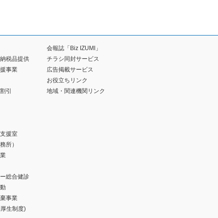
会報誌「Biz IZUMI」
納税品提供
チラシ同封サービス
援事業
広告掲載サービス
お役立ちリンク
割引
地域・関連機関リンク
支援室
務所）
業
ー総合健診
動
棄事業
福利厚生制度)