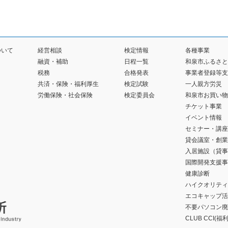
ついて
経営相談
検定情報
各種事業
融資・補助
日程一覧
和泉市ふるさと
税務
合格発表
事業者登録等支
共済・保険・福利厚生
検定試験
一人親方労災
労働保険・社会保険
検定委員会
和泉市お買い物
チケット事業
イベント情報
セミナー・講座
貸会議室・創業
入居施設（貸事
国際開発支援事
健康診断
ハイクオリティ
エコキャップ活
不要パソコン廃
CLUB CCI(