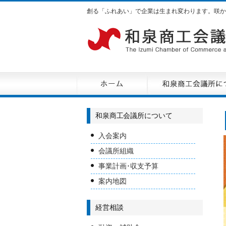
創る「ふれあい」で企業は生まれ変わります。咲か
和泉商工会議所について
入会案内
会議所組織
事業計画･収支予算
案内地図
経営相談