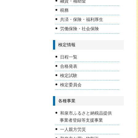
融資・補助金
税務
共済・保険・福利厚生
労働保険・社会保険
検定情報
日程一覧
合格発表
検定試験
検定委員会
各種事業
和泉市ふるさと納税品提供
事業者登録等支援事業
一人親方労災