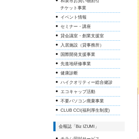
和泉市お買い物割引
チケット事業
イベント情報
セミナー・講座
貸会議室・創業支援室
入居施設（貸事務所）
国際開発支援事業
先進地研修事業
健康診断
ハイクオリティー総合健診
エコキャップ活動
不要パソコン廃棄事業
CLUB CCI(福利厚生制度)
会報誌「Biz IZUMI」
チラシ同封サービス