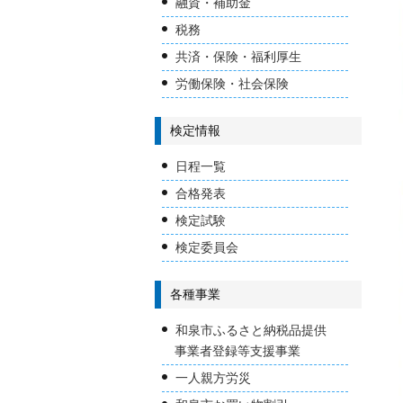
融資・補助金
税務
共済・保険・福利厚生
労働保険・社会保険
検定情報
日程一覧
合格発表
検定試験
検定委員会
各種事業
和泉市ふるさと納税品提供
事業者登録等支援事業
一人親方労災