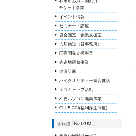
和泉市お買い物割引
チケット事業
イベント情報
セミナー・講座
貸会議室・創業支援室
入居施設（貸事務所）
国際開発支援事業
先進地研修事業
健康診断
ハイクオリティー総合健診
エコキャップ活動
不要パソコン廃棄事業
CLUB CCI(福利厚生制度)
会報誌「Biz IZUMI」
チラシ同封サービス