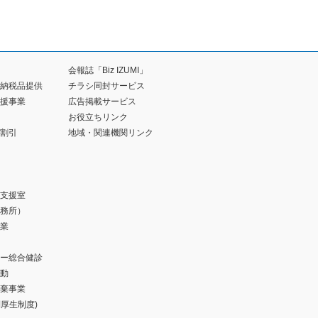
会報誌「Biz IZUMI」
納税品提供
チラシ同封サービス
援事業
広告掲載サービス
お役立ちリンク
割引
地域・関連機関リンク
支援室
務所）
業
ー総合健診
動
棄事業
福利厚生制度)