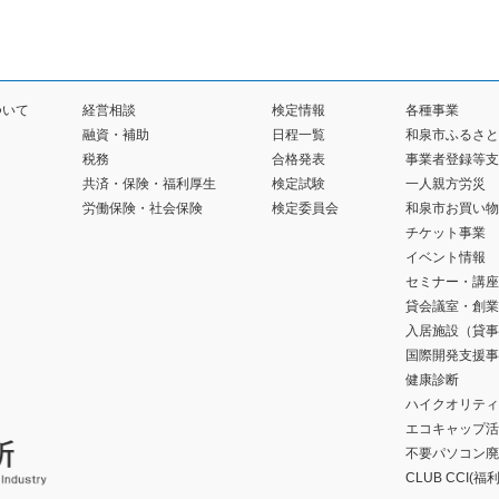
ついて
経営相談
検定情報
各種事業
融資・補助
日程一覧
和泉市ふるさと
税務
合格発表
事業者登録等支
共済・保険・福利厚生
検定試験
一人親方労災
労働保険・社会保険
検定委員会
和泉市お買い物
チケット事業
イベント情報
セミナー・講座
貸会議室・創業
入居施設（貸事
国際開発支援事
健康診断
ハイクオリティ
エコキャップ活
不要パソコン廃
CLUB CCI(