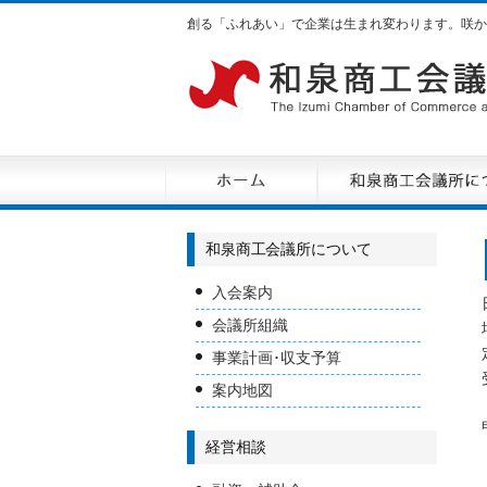
創る「ふれあい」で企業は生まれ変わります。咲か
和泉商工会議所について
入会案内
会議所組織
事業計画･収支予算
案内地図
経営相談