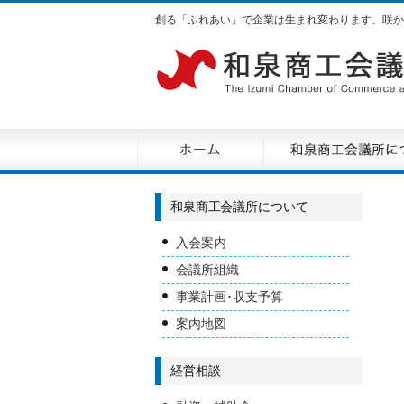
創る「ふれあい」で企業は生まれ変わります。咲か
和泉商工会議所について
入会案内
会議所組織
事業計画･収支予算
案内地図
経営相談