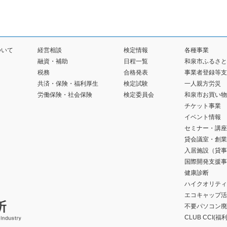
ついて
経営相談
検定情報
各種事業
融資・補助
日程一覧
和泉市ふるさと
税務
合格発表
事業者登録等支
共済・保険・福利厚生
検定試験
一人親方労災
労働保険・社会保険
検定委員会
和泉市お買い物
チケット事業
イベント情報
セミナー・講座
貸会議室・創業
入居施設（貸事
国際開発支援事
健康診断
ハイクオリティ
エコキャップ活
不要パソコン廃
CLUB CCI(