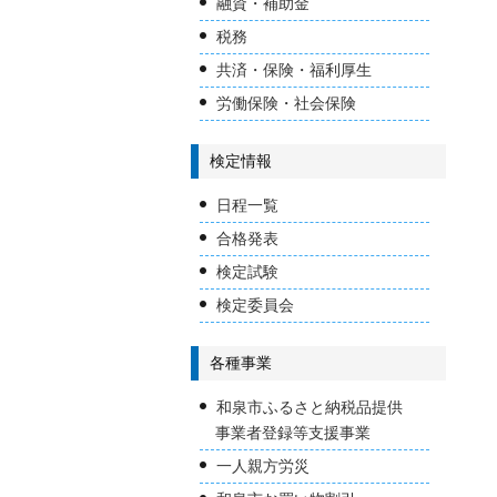
融資・補助金
税務
共済・保険・福利厚生
労働保険・社会保険
検定情報
日程一覧
合格発表
検定試験
検定委員会
各種事業
和泉市ふるさと納税品提供
事業者登録等支援事業
一人親方労災