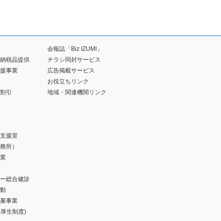
会報誌「Biz IZUMI」
納税品提供
チラシ同封サービス
援事業
広告掲載サービス
お役立ちリンク
割引
地域・関連機関リンク
支援室
務所）
業
ー総合健診
動
棄事業
福利厚生制度)