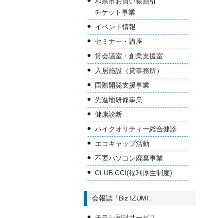
和泉市お買い物割引
チケット事業
イベント情報
セミナー・講座
貸会議室・創業支援室
入居施設（貸事務所）
国際開発支援事業
先進地研修事業
健康診断
ハイクオリティー総合健診
エコキャップ活動
不要パソコン廃棄事業
CLUB CCI(福利厚生制度)
会報誌「Biz IZUMI」
チラシ同封サービス