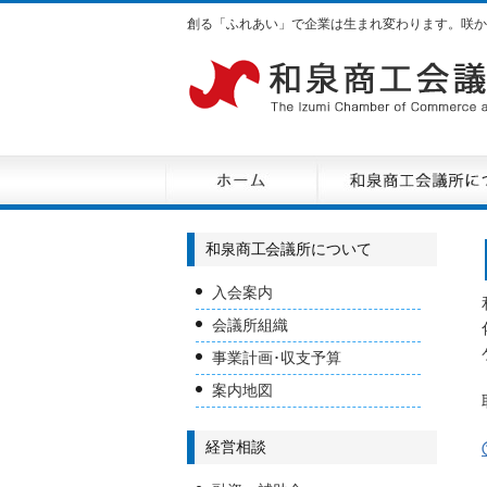
創る「ふれあい」で企業は生まれ変わります。咲か
和泉商工会議所について
入会案内
会議所組織
事業計画･収支予算
案内地図
経営相談