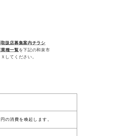
弾取扱店募集案内チラシ
店業種一覧
を下記の和泉市
ＡＸしてください。
万円の消費を喚起します。