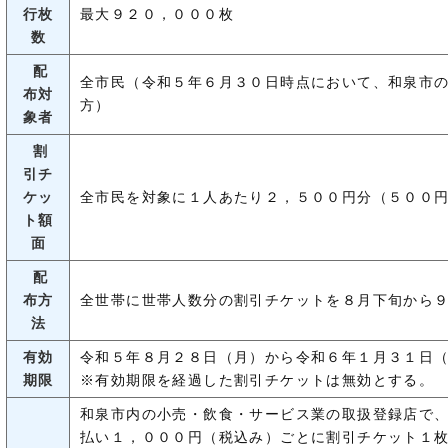
行枚
最大９２０，０００枚
数
配
全市民（令和５年６月３０日時点において、和泉市
布対
方）
象者
割
引チ
ケッ
全市民を対象に１人あたり２，５００円分（５００円
ト額
面
配
布方
全世帯に世帯人数分の割引チケットを８月下旬から
法
有効
令和５年８月２８日（月）から令和６年１月３１日
期限
※有効期限を経過した割引チケットは無効とする。
和泉市内の小売・飲食・サービス業の取扱登録店で
払い１，０００円（税込み）ごとに割引チケット１