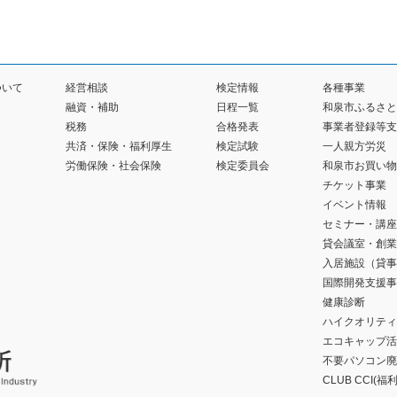
ついて
経営相談
検定情報
各種事業
融資・補助
日程一覧
和泉市ふるさと
税務
合格発表
事業者登録等支
共済・保険・福利厚生
検定試験
一人親方労災
労働保険・社会保険
検定委員会
和泉市お買い物
チケット事業
イベント情報
セミナー・講座
貸会議室・創業
入居施設（貸事
国際開発支援事
健康診断
ハイクオリティ
エコキャップ活
不要パソコン廃
CLUB CCI(