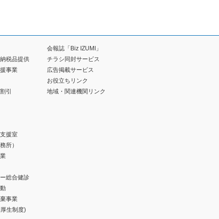
会報誌「Biz IZUMI」
納税品提供
チラシ同封サービス
援事業
広告掲載サービス
お役立ちリンク
割引
地域・関連機関リンク
支援室
務所）
業
ー総合健診
動
棄事業
福利厚生制度)