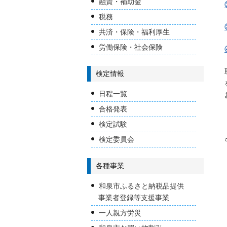
融資・補助金
税務
共済・保険・福利厚生
労働保険・社会保険
検定情報
日程一覧
合格発表
検定試験
検定委員会
各種事業
和泉市ふるさと納税品提供
事業者登録等支援事業
一人親方労災