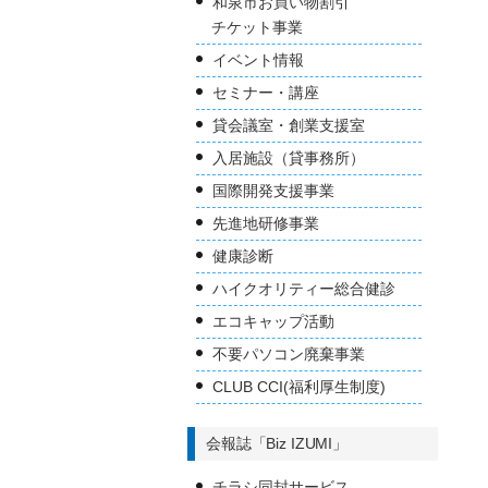
和泉市お買い物割引
チケット事業
イベント情報
セミナー・講座
貸会議室・創業支援室
入居施設（貸事務所）
国際開発支援事業
先進地研修事業
健康診断
ハイクオリティー総合健診
エコキャップ活動
不要パソコン廃棄事業
CLUB CCI(福利厚生制度)
会報誌「Biz IZUMI」
チラシ同封サービス