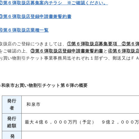
②第６弾取扱店募集案内チラシ ※ご確認ください。
③第６弾取扱店登録申請書兼誓約書
④第６弾取扱店業種一覧
取扱店のご登録につきましては、
①第６弾取扱店募集要項 ②第６
をご確認の上、
③第６弾取扱店登録申請書兼誓約書
と
④第６弾取扱
お買い物割引チケット事業事務局迄それぞれ１部ずつ、郵送又はＦ
○和泉市お買い物割引チケット第６弾の概要
発行
和泉市
者
発行
最大４億６，０００万円（予定） ９億２，０００
総額
発