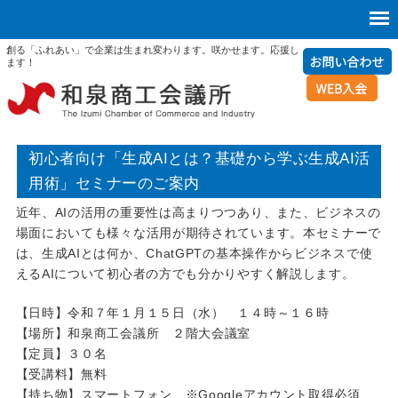
創る「ふれあい」で企業は生まれ変わります。咲かせます。応援し
ます！
初心者向け「生成AIとは？基礎から学ぶ生成AI活
用術」セミナーのご案内
近年、AIの活用の重要性は高まりつつあり、また、ビジネスの
場面においても様々な活用が期待されています。本セミナーで
は、生成AIとは何か、ChatGPTの基本操作からビジネスで使
えるAIについて初心者の方でも分かりやすく解説します。
【日時】令和７年１月１５日（水） １４時～１６時
【場所】和泉商工会議所 ２階大会議室
【定員】３０名
【受講料】無料
【持ち物】スマートフォン ※Googleアカウント取得必須