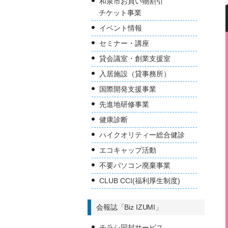
和泉市お買い物割引
チケット事業
イベント情報
セミナー・講座
貸会議室・創業支援室
入居施設（貸事務所）
国際開発支援事業
先進地研修事業
健康診断
ハイクオリティー総合健診
エコキャップ活動
不要パソコン廃棄事業
CLUB CCI(福利厚生制度)
会報誌「Biz IZUMI」
チラシ同封サービス