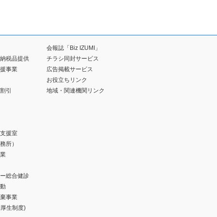
会報誌「Biz IZUMI」
納税品提供
チラシ同封サービス
援事業
広告掲載サービス
お役立ちリンク
割引
地域・関連機関リンク
支援室
務所）
業
ー総合健診
動
棄事業
福利厚生制度)