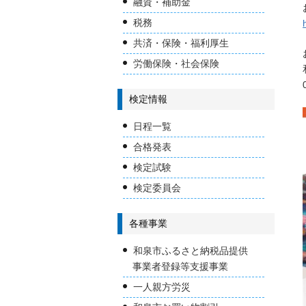
融資・補助金
税務
共済・保険・福利厚生
労働保険・社会保険
検定情報
日程一覧
合格発表
検定試験
検定委員会
各種事業
和泉市ふるさと納税品提供
事業者登録等支援事業
一人親方労災