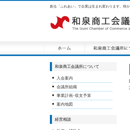
創る「ふれあい」で企業は生まれ変わります。咲か
和泉商工会議所について
入会案内
会議所組織
事業計画･収支予算
案内地図
経営相談