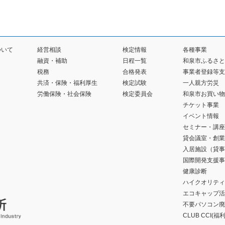
ついて
経営相談
検定情報
各種事業
融資・補助
日程一覧
和泉市ふるさと
税務
合格発表
事業者登録等支
共済・保険・福利厚生
検定試験
一人親方労災
労働保険・社会保険
検定委員会
和泉市お買い物
チケット事業
イベント情報
セミナー・講座
貸会議室・創業
入居施設（貸事
国際開発支援事
健康診断
ハイクオリティ
エコキャップ活
不要パソコン廃
CLUB CCI(