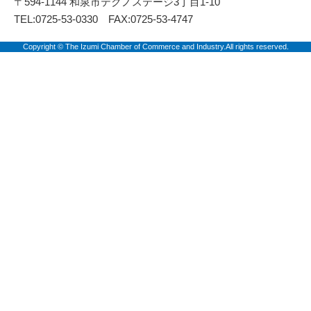
〒594-1144 和泉市テクノステージ3丁目1-10
TEL:0725-53-0330 FAX:0725-53-4747
Copyright © The Izumi Chamber of Commerce and Industry.All rights reserved.