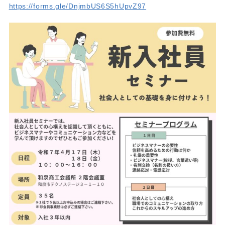
https://forms.gle/DnjmbUS6S5hUpvZ97