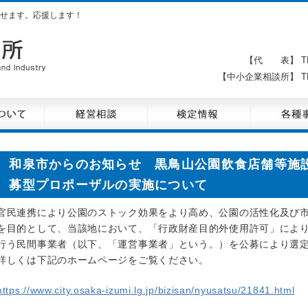
せます。応援します！
【代 表】 TE
【中小企業相談所】 TE
和泉市からのお知らせ 黒鳥山公園飲食店舗等施
募型プロポーザルの実施について
官民連携により公園のストック効果をより高め、公園の活性化及び
を目的として、当該地において、「行政財産目的外使用許可」によ
行う民間事業者（以下、「運営事業者」という。）を公募により選
詳しくは下記のホームページをご覧ください。
https://www.city.osaka-izumi.lg.jp/bizisan/nyusatsu/21841.html