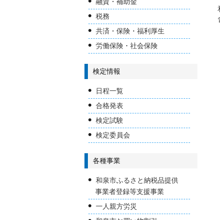
融資・補助金
税務
共済・保険・福利厚生
労働保険・社会保険
検定情報
日程一覧
合格発表
検定試験
検定委員会
各種事業
和泉市ふるさと納税品提供
事業者登録等支援事業
一人親方労災