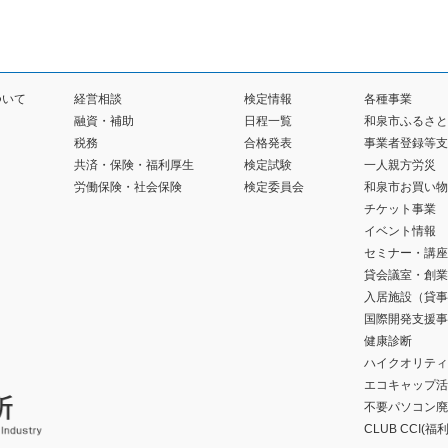
ついて
経営相談
検定情報
各種事業
融資・補助
日程一覧
和泉市ふるさと
税務
合格発表
事業者登録等支
共済・保険・福利厚生
検定試験
一人親方労災
労働保険・社会保険
検定委員会
和泉市お買い物
チケット事業
イベント情報
セミナー・講座
貸会議室・創業
入居施設（貸事
国際開発支援事
健康診断
ハイクオリティ
エコキャップ活
不要パソコン廃
CLUB CCI(