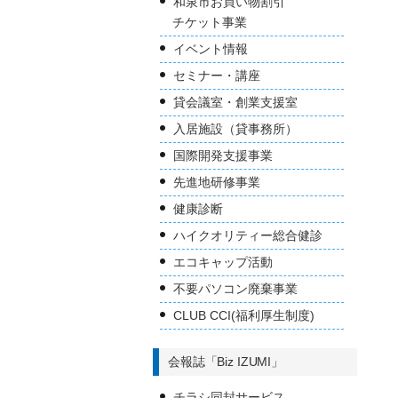
和泉市お買い物割引
チケット事業
イベント情報
セミナー・講座
貸会議室・創業支援室
入居施設（貸事務所）
国際開発支援事業
先進地研修事業
健康診断
ハイクオリティー総合健診
エコキャップ活動
不要パソコン廃棄事業
CLUB CCI(福利厚生制度)
会報誌「Biz IZUMI」
チラシ同封サービス