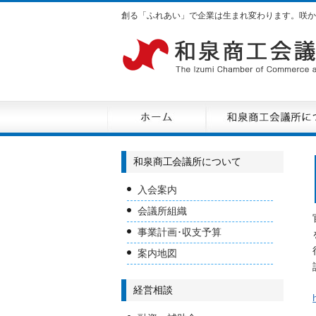
創る「ふれあい」で企業は生まれ変わります。咲か
和泉商工会議所について
入会案内
会議所組織
事業計画･収支予算
案内地図
経営相談