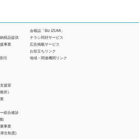
会報誌「Biz IZUMI」
納税品提供
チラシ同封サービス
援事業
広告掲載サービス
お役立ちリンク
割引
地域・関連機関リンク
支援室
務所）
業
ー総合健診
動
棄事業
福利厚生制度)