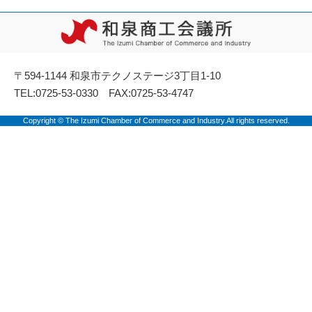
〒594-1144 和泉市テクノステージ3丁目1-10
TEL:0725-53-0330 FAX:0725-53-4747
Copyright © The Izumi Chamber of Commerce and Industry.All rights reserved.