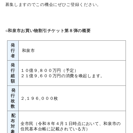
募集しますのでこの機会にぜひご登録ください。
○和泉市お買い物割引チケット第８弾の概要
発
行
和泉市
者
発
行
１０億９,８００万円（予定）
総
２１億９,６００万円の消費を喚起します。
額
発
行
２,１９６,０００枚
枚
数
配
布
全市民（令和８年４月１日時点において、和泉市の
対
住民基本台帳に記載されている方）
象