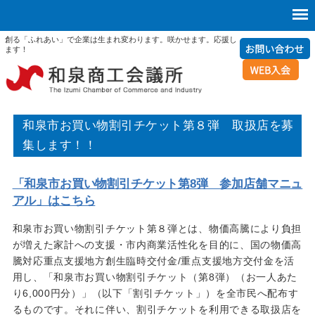
創る「ふれあい」で企業は生まれ変わります。咲かせます。応援し
ます！
和泉市お買い物割引チケット第８弾 取扱店を募
集します！！
「和泉市お買い物割引チケット第8弾 参加店舗マニュ
アル」はこちら
和泉市お買い物割引チケット第８弾とは、物価高騰により負担
が増えた家計への支援・市内商業活性化を目的に、国の物価高
騰対応重点支援地方創生臨時交付金/重点支援地方交付金を活
用し、「和泉市お買い物割引チケット（第8弾）（お一人あた
り6,000円分）」（以下「割引チケット」）を全市民へ配布す
るものです。それに伴い、割引チケットを利用できる取扱店を