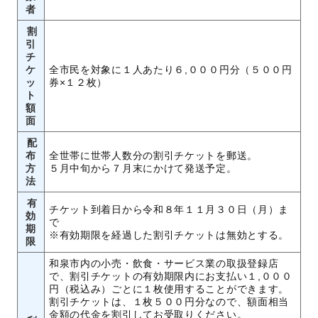
者
割
引
チ
ケ
全市民を対象に１人あたり６,０００円分（５００円
ッ
券×１２枚）
ト
額
面
配
布
全世帯に世帯人数分の割引チケットを郵送。
方
５月中旬から７月末にかけて発送予定。
法
有
チケット到着日から令和８年１１月３０日（月）ま
効
で
期
※有効期限を経過した割引チケットは無効とする。
限
和泉市内の小売・飲食・サービス業の取扱登録店
で、割引チケットの有効期限内にお支払い１,０００
円（税込み）ごとに１枚使用することができます。
割引チケットは、１枚５００円分なので、額面相当
金額の代金を割引してお受取りください。