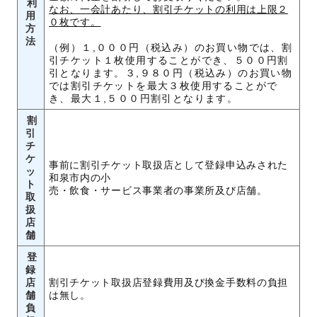
利
なお、一会計あたり、割引チケットの利用は上限２
用
０枚です。
方
法
（例）１,０００円（税込み）のお買い物では、割
引チケット１枚使用することができ、５００円割
引となります。３,９８０円（税込み）のお買い物
では割引チケットを最大３枚使用することがで
き、最大１,５００円割引となります。
割
引
チ
ケ
事前に割引チケット取扱店として登録申込みされた
ッ
和泉市内の小
ト
売・飲食・サービス事業者の事業所及び店舗。
取
扱
店
舗
登
録
店
割引チケット取扱店登録費用及び換金手数料の負担
舗
は無し。
負