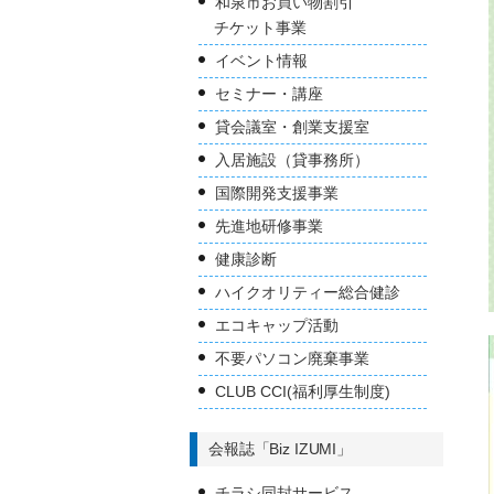
和泉市お買い物割引
チケット事業
イベント情報
セミナー・講座
貸会議室・創業支援室
入居施設（貸事務所）
国際開発支援事業
先進地研修事業
健康診断
ハイクオリティー総合健診
エコキャップ活動
不要パソコン廃棄事業
CLUB CCI(福利厚生制度)
会報誌「Biz IZUMI」
チラシ同封サービス