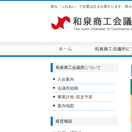
創る「ふれあい」で企業は生まれ変わります。咲か
和泉商工会議所について
入会案内
会議所組織
事業計画･収支予算
案内地図
経営相談