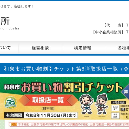
せます。応援します！
【代 表】 TE
【中小企業相談所】 TE
和泉市お買い物割引チケット第8弾取扱店一覧（令和