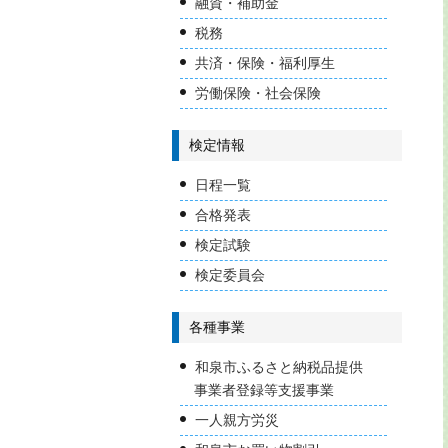
融資・補助金
税務
共済・保険・福利厚生
労働保険・社会保険
検定情報
日程一覧
合格発表
検定試験
検定委員会
各種事業
和泉市ふるさと納税品提供
事業者登録等支援事業
一人親方労災