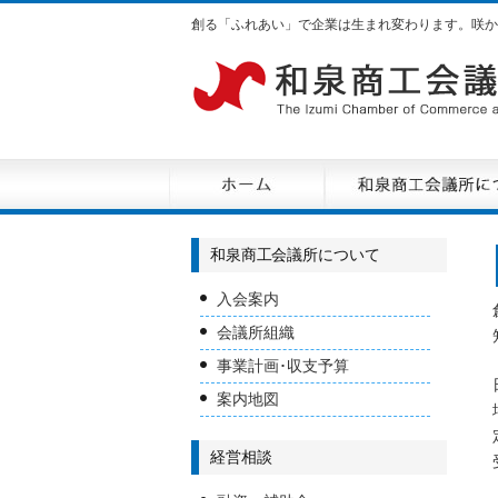
創る「ふれあい」で企業は生まれ変わります。咲か
和泉商工会議所について
入会案内
会議所組織
事業計画･収支予算
案内地図
経営相談