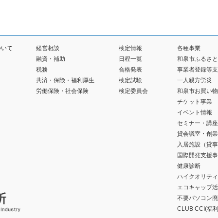
ついて
経営相談
検定情報
各種事業
融資・補助
日程一覧
和泉市ふるさと
税務
合格発表
事業者登録等支
共済・保険・福利厚生
検定試験
一人親方労災
労働保険・社会保険
検定委員会
和泉市お買い物
チケット事業
イベント情報
セミナー・講座
貸会議室・創業
入居施設（貸事
国際開発支援事
健康診断
ハイクオリティ
エコキャップ活
不要パソコン廃
CLUB CCI(