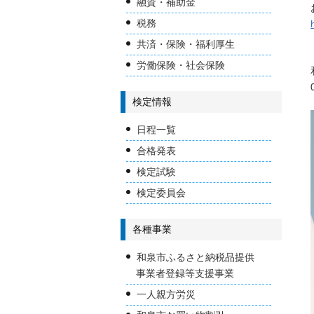
融資・補助金
税務
共済・保険・福利厚生
労働保険・社会保険
検定情報
日程一覧
合格発表
検定試験
検定委員会
各種事業
和泉市ふるさと納税品提供
事業者登録等支援事業
一人親方労災