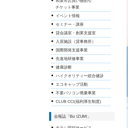
和泉市お買い物割引
チケット事業
イベント情報
セミナー・講座
貸会議室・創業支援室
入居施設（貸事務所）
国際開発支援事業
先進地研修事業
健康診断
ハイクオリティー総合健診
エコキャップ活動
不要パソコン廃棄事業
CLUB CCI(福利厚生制度)
会報誌「Biz IZUMI」
チラシ同封サービス