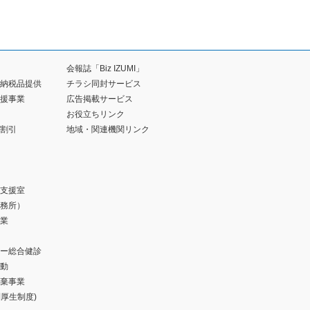
会報誌「Biz IZUMI」
納税品提供
チラシ同封サービス
援事業
広告掲載サービス
お役立ちリンク
割引
地域・関連機関リンク
支援室
務所）
業
ー総合健診
動
棄事業
福利厚生制度)