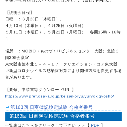
【説明会日程】
日程 ：３月23日（木曜日）、
４月13日（木曜日）、４月25日（火曜日）
５月11日（木曜日）、５月22日（月曜日） 各回15時～16時
半
場所 ：MOBIO（ものづくりビジネスセンター大阪）北館３
階309会議室
東大阪市荒本北１－４－１７ クリエイション・コア東大阪
※新型コロナウイルス感染症対策により開催方法を変更する場
合があります。
【要領、申請書等ダウンロードURL】
https://www.pref.osaka.lg.jp/keizaikoryu/yuryokigyosho/
第163回 日商簿記検定試験 合格者番号
第163回 日商簿記検定試験 合格者番号
一覧表はこちらをクリックして下さい ＞＞【
PDF
】