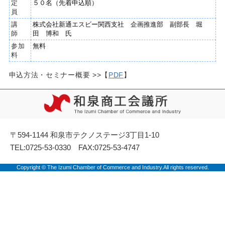
定
５０名（先着申込順）
員
講
株式会社新通エスビー関西支社 企画推進部 副部長 堀
師
田 博和 氏
参加
無料
料
申込方法・セミナー概要 >>【
PDF
】
〒594-1144 和泉市テクノステージ3丁目1-10
TEL:0725-53-0330 FAX:0725-53-4747
Copyright © The Izumi Chamber of Commerce and Industry.All rights reserved.