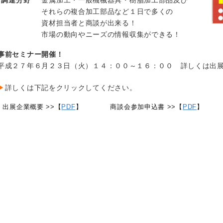
調達分野
金属加工・一般機械器具・樹脂加工部品及び
それらの複合加工部品など１日で多くの
資材担当者と商談が出来る！
市場の動向やニーズの情報収集ができる！
事前セミナー開催！
平成２７年６月２３日（火）１４：００～１６：００ 詳しくは出
▶
詳しくは下記をクリックしてください。
出展企業概要 >>【
PDF
】
商談会参加申込書 >>【
PDF
】