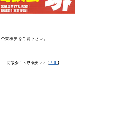
展企業概要をご覧下さい。
商談会ｉｎ堺概要 >>【
PDF
】