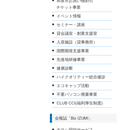
和泉市お買い物割引
チケット事業
イベント情報
セミナー・講座
貸会議室・創業支援室
入居施設（貸事務所）
国際開発支援事業
先進地研修事業
健康診断
ハイクオリティー総合健診
エコキャップ活動
不要パソコン廃棄事業
CLUB CCI(福利厚生制度)
会報誌「Biz IZUMI」
チラシ同封サービス