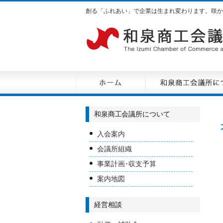
創る「ふれあい」で企業は生まれ変わります。咲か
和泉商工会議所について
入会案内
会議所組織
事業計画･収支予算
案内地図
経営相談