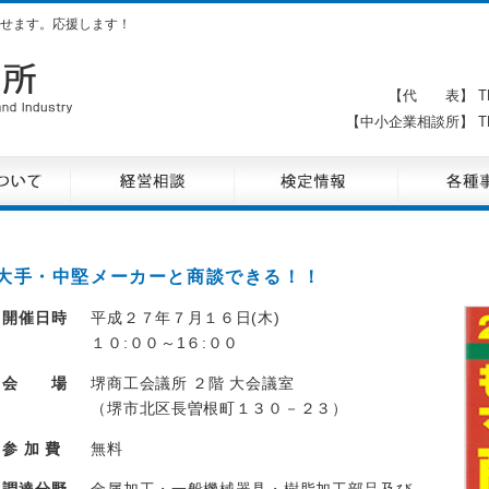
せます。応援します！
【代 表】 TE
【中小企業相談所】 TE
大手・中堅メーカーと商談できる！！
開催日時
平成２７年７月１６日(木)
１０:００～1６:００
会 場
堺商工会議所 ２階 大会議室
（堺市北区長曽根町１３０－２３）
参 加 費
無料