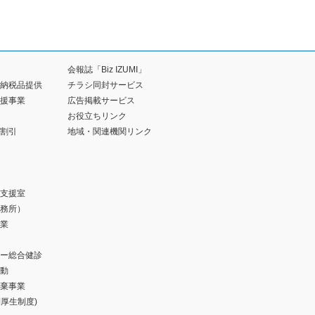
会報誌「Biz IZUMI」
納税品提供
チラシ同封サービス
援事業
広告掲載サービス
お役立ちリンク
割引
地域・関連機関リンク
支援室
務所）
業
ー総合健診
動
棄事業
福利厚生制度)