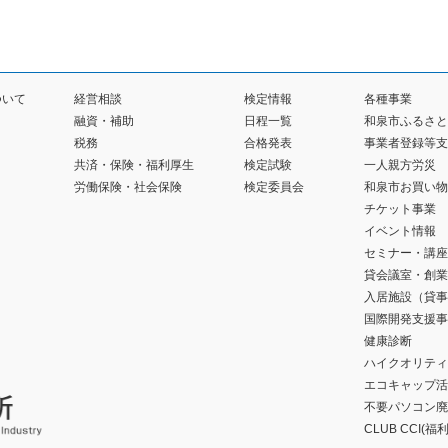
ついて
経営相談
検定情報
各種事業
融資・補助
日程一覧
和泉市ふるさと
税務
合格発表
事業者登録等支
共済・保険・福利厚生
検定試験
一人親方労災
労働保険・社会保険
検定委員会
和泉市お買い物
チケット事業
イベント情報
セミナー・講座
貸会議室・創業
入居施設（貸事
国際開発支援事
健康診断
ハイクオリティ
エコキャップ活
不要パソコン廃
CLUB CCI(