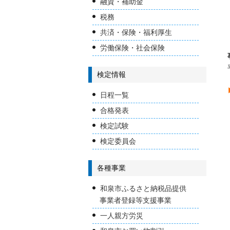
融資・補助金
税務
共済・保険・福利厚生
労働保険・社会保険
検定情報
日程一覧
合格発表
検定試験
検定委員会
各種事業
和泉市ふるさと納税品提供
事業者登録等支援事業
一人親方労災