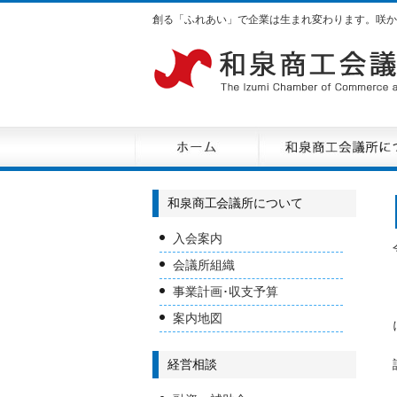
創る「ふれあい」で企業は生まれ変わります。咲か
和泉商工会議所について
入会案内
会議所組織
事業計画･収支予算
案内地図
経営相談