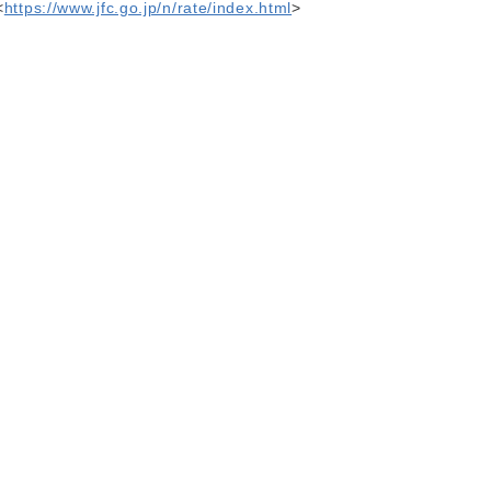
<
https://www.jfc.go.jp/n/rate/index.html
>