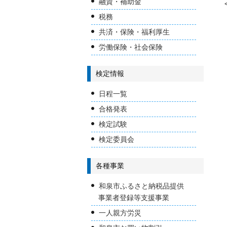
融資・補助金
税務
共済・保険・福利厚生
労働保険・社会保険
検定情報
日程一覧
合格発表
検定試験
検定委員会
各種事業
和泉市ふるさと納税品提供
事業者登録等支援事業
一人親方労災