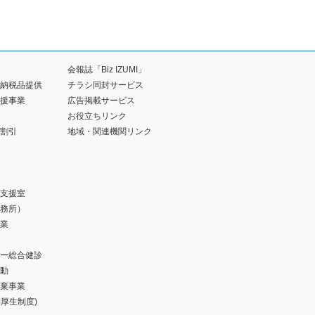
会報誌「Biz IZUMI」
納税品提供
チラシ同封サービス
援事業
広告掲載サービス
お役立ちリンク
割引
地域・関連機関リンク
支援室
務所）
業
ー総合健診
動
棄事業
福利厚生制度)