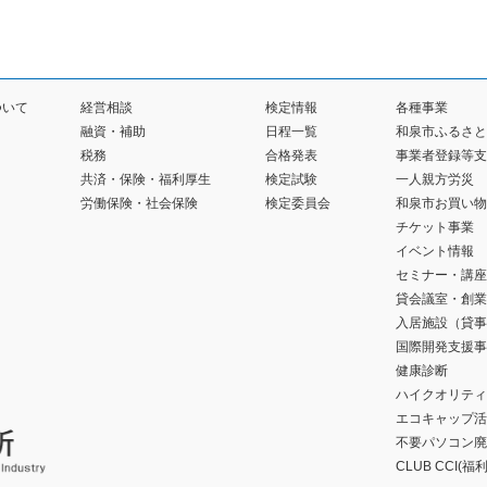
ついて
経営相談
検定情報
各種事業
融資・補助
日程一覧
和泉市ふるさと
税務
合格発表
事業者登録等支
共済・保険・福利厚生
検定試験
一人親方労災
労働保険・社会保険
検定委員会
和泉市お買い物
チケット事業
イベント情報
セミナー・講座
貸会議室・創業
入居施設（貸事
国際開発支援事
健康診断
ハイクオリティ
エコキャップ活
不要パソコン廃
CLUB CCI(