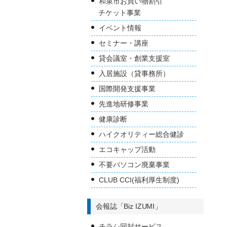
和泉市お買い物割引
チケット事業
イベント情報
セミナー・講座
貸会議室・創業支援室
入居施設（貸事務所）
国際開発支援事業
先進地研修事業
健康診断
ハイクオリティー総合健診
エコキャップ活動
不要パソコン廃棄事業
CLUB CCI(福利厚生制度)
会報誌「Biz IZUMI」
チラシ同封サービス