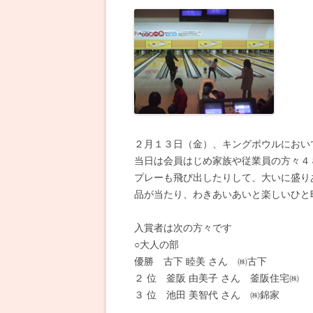
２月１３日（金）、キングボウルにおい
当日は会員はじめ家族や従業員の方々４
プレーも飛び出したりして、大いに盛り
品が当たり、わきあいあいと楽しいひと
入賞者は次の方々です
○大人の部
優勝 古下 睦美 さん ㈱古下
２ 位 釜阪 由美子 さん 釜阪住宅㈱
３ 位 池田 美智代 さん ㈱錦家