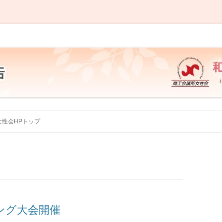
 事業・活動報告
コ
ン
女性会HPトップ
テ
ン
ツ
へ
ス
キ
ッ
プ
ング大会開催