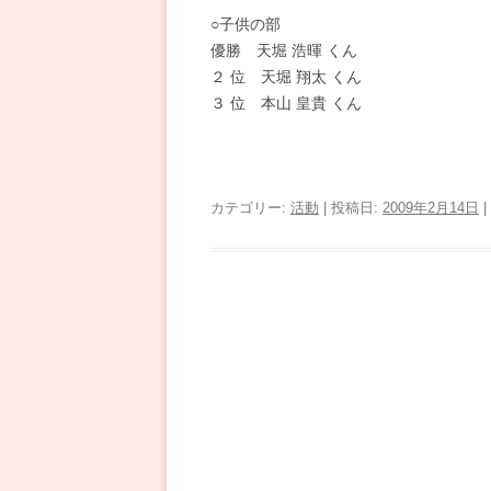
○子供の部
優勝 天堀 浩暉 くん
２ 位 天堀 翔太 くん
３ 位 本山 皇貴 くん
カテゴリー:
活動
| 投稿日:
2009年2月14日
|