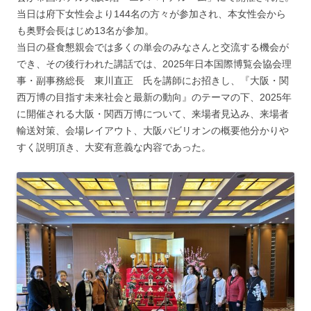
当日は府下女性会より144名の方々が参加され、本女性会から
も奥野会長はじめ13名が参加。
当日の昼食懇親会では多くの単会のみなさんと交流する機会が
でき、その後行われた講話では、2025年日本国際博覧会協会理
事・副事務総長 東川直正 氏を講師にお招きし、『大阪・関
西万博の目指す未来社会と最新の動向』のテーマの下、2025年
に開催される大阪・関西万博について、来場者見込み、来場者
輸送対策、会場レイアウト、大阪パビリオンの概要他分かりや
すく説明頂き、大変有意義な内容であった。