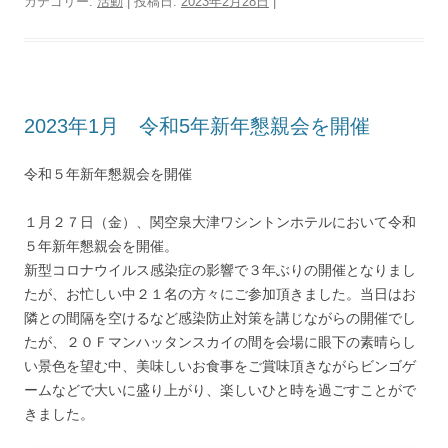
カテゴリー:
活動
| 投稿日:
2023年2月28日
|
2023年1月 令和5年新年懇親会を開催
令和５年新年懇親会を開催
１月２７日（金）、関空泉大津ワシントンホテルにおいて令和
５年新年懇親会を開催。
新型コロナウイルス感染症の影響で３年ぶりの開催となりまし
たが、お忙しい中２１名の方々にご参加頂きました。当日はお
隣との間隔を空けるなど感染防止対策を講じながらの開催でし
たが、２０Ｆマンハッタンスカイの間を会場に眼下の素晴らし
い景色を望む中、美味しいお食事をご賞味頂きながらビンゴゲ
ームなどで大いに盛り上がり、楽しいひと時を過ごすことがで
きました。