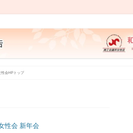
 事業・活動報告
コ
ン
女性会HPトップ
テ
ン
ツ
へ
ス
キ
ッ
プ
女性会 新年会