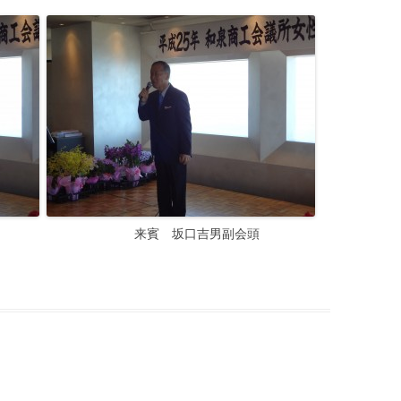
頭 来賓 坂口吉男副会頭