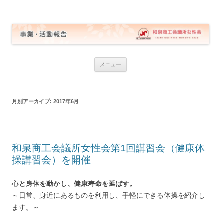
和泉商工会議所女性会 事業・活動報告
コ
メニュー
ン
テ
ン
ツ
へ
月別アーカイブ:
2017年6月
ス
キ
ッ
プ
和泉商工会議所女性会第1回講習会（健康体
操講習会）を開催
心と身体を動かし、健康寿命を延ばす。
～日常、身近にあるものを利用し、手軽にできる体操を紹介し
ます。～