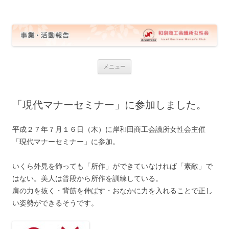
和泉商工会議所女性会 事業・活動報告
コ
メニュー
ン
テ
ン
ツ
へ
「現代マナーセミナー」に参加しました。
ス
キ
ッ
プ
平成２７年７月１６日（木）に岸和田商工会議所女性会主催
「現代マナーセミナー」に参加。
いくら外見を飾っても「所作」ができていなければ「素敵」で
はない。美人は普段から所作を訓練している。
肩の力を抜く・背筋を伸ばす・おなかに力を入れることで正し
い姿勢ができるそうです。