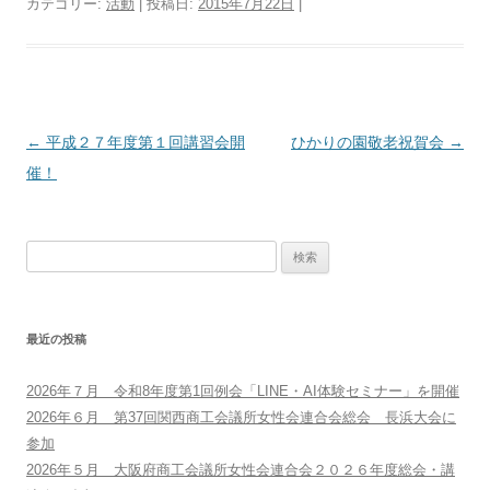
カテゴリー:
活動
| 投稿日:
2015年7月22日
|
投
←
平成２７年度第１回講習会開
ひかりの園敬老祝賀会
→
稿
催！
ナ
ビ
検
ゲ
索:
ー
シ
最近の投稿
ョ
ン
2026年７月 令和8年度第1回例会「LINE・AI体験セミナー」を開催
2026年６月 第37回関西商工会議所女性会連合会総会 長浜大会に
参加
2026年５月 大阪府商工会議所女性会連合会２０２６年度総会・講