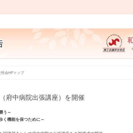
 事業・活動報告
コ
ン
女性会HPトップ
テ
ン
ツ
へ
ス
会（府中病院出張講座）を開催
キ
ッ
プ
襲う～
歩く機能を保つために～