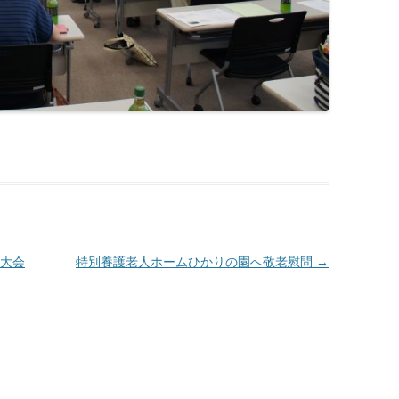
大会
特別養護老人ホームひかりの園へ敬老慰問
→