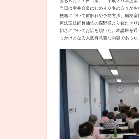
去る６月２７日（水）、平成３０年度第
当日は壷井会長はじめ４０名の方々がさ
梗塞について前触れや予防方法、脳梗塞
療法室技師長補佐の森野様より寝たきり
切さについてお話を頂いた。本講座を通
っかけとなる大変有意義な内容であった