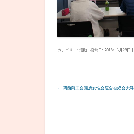
カテゴリー:
活動
| 投稿日:
2018年6月28日
|
投
←
関西商工会議所女性会連合会総会大津
稿
ナ
ビ
ゲ
ー